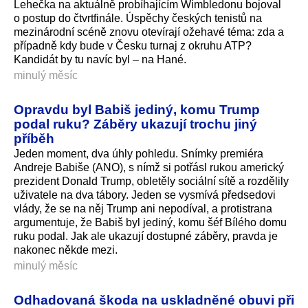
Lehečka na aktuálně probíhajícím Wimbledonu bojoval
o postup do čtvrtfinále. Úspěchy českých tenistů na
mezinárodní scéně znovu otevírají ožehavé téma: zda a
případně kdy bude v Česku turnaj z okruhu ATP?
Kandidát by tu navíc byl – na Hané.
minulý měsíc
Opravdu byl Babiš jediný, komu Trump
podal ruku? Záběry ukazují trochu jiný
příběh
Jeden moment, dva úhly pohledu. Snímky premiéra
Andreje Babiše (ANO), s nímž si potřásl rukou americký
prezident Donald Trump, obletěly sociální sítě a rozdělily
uživatele na dva tábory. Jeden se vysmívá předsedovi
vlády, že se na něj Trump ani nepodíval, a protistrana
argumentuje, že Babiš byl jediný, komu šéf Bílého domu
ruku podal. Jak ale ukazují dostupné záběry, pravda je
nakonec někde mezi.
minulý měsíc
Odhadovaná škoda na uskladněné obuvi při