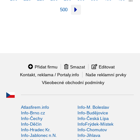
500
Přidat firmu
Smazat
Editovat
Kontakt, reklama / Portaly.info
Naše reklamní prvky
Všeobecné obchodní podmínky
Atlasfirem.info
Info-M. Boleslav
Info-Brno.cz
Info-Budějovice
Info-Čechy
Info-Česká Lípa
Info-Děčín
InfoFrýdek-Místek
Info-Hradec Kr.
Info-Chomutov
Info-Jablonec n.N.
Info-Jihlava