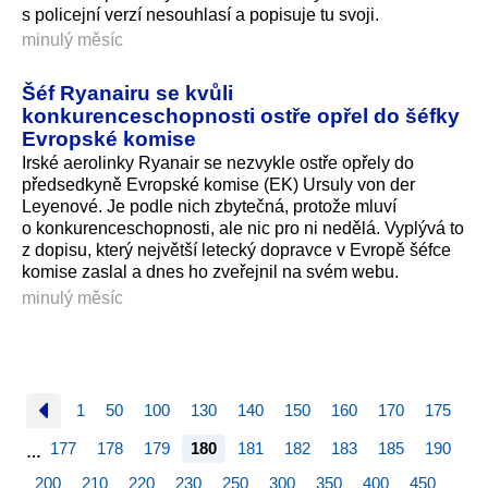
s policejní verzí nesouhlasí a popisuje tu svoji.
minulý měsíc
Šéf Ryanairu se kvůli
konkurenceschopnosti ostře opřel do šéfky
Evropské komise
Irské aerolinky Ryanair se nezvykle ostře opřely do
předsedkyně Evropské komise (EK) Ursuly von der
Leyenové. Je podle nich zbytečná, protože mluví
o konkurences­chopnosti, ale nic pro ni nedělá. Vyplývá to
z dopisu, který největší letecký dopravce v Evropě šéfce
komise zaslal a dnes ho zveřejnil na svém webu.
minulý měsíc
1
50
100
130
140
150
160
170
175
177
178
179
180
181
182
183
185
190
…
200
210
220
230
250
300
350
400
450
…