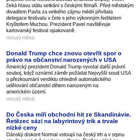
čeká hlavu státu setkání s českými filmaři. Před městským
divadlem Pavla za velkého zájmu médií přivítala
delegace festivalu v čele s jeho výkonným ředitelem
Kryštofem Muchou. Prezident Pavel navštěvuje
karlovarský festival opakovaně.
minulý měsíc
Donald Trump chce znovu otevřít spor o
právo na občanství narozených v USA
Americký prezident Donald Trump vyvolal další právní
souboj, když oznámil záměr požádat Nejvyšší soud USA
o přezkoumání verdiktu ohledně automatického
udělování občanství dětem narozeným na
americkém území.
minulý měsíc
Do Česka míří obchodní hit ze Skandinávie.
Řetězec sází na labyrintový trik a trvale
nízké ceny
Dánský diskont Normal vstoupí na český trh a v srpnu