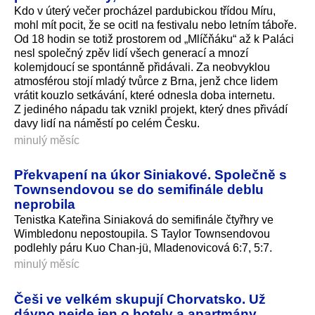
Kdo v úterý večer procházel pardubickou třídou Míru,
mohl mít pocit, že se ocitl na festivalu nebo letním táboře.
Od 18 hodin se totiž prostorem od „Mlíčňáku“ až k Paláci
nesl společný zpěv lidí všech generací a mnozí
kolemjdoucí se spontánně přidávali. Za neobvyklou
atmosférou stojí mladý tvůrce z Brna, jenž chce lidem
vrátit kouzlo setkávání, které odnesla doba internetu.
Z jediného nápadu tak vznikl projekt, který dnes přivádí
davy lidí na náměstí po celém Česku.
minulý měsíc
Překvapení na úkor Siniakové. Společně s
Townsendovou se do semifinále deblu
neprobila
Tenistka Kateřina Siniaková do semifinále čtyřhry ve
Wimbledonu nepostoupila. S Taylor Townsendovou
podlehly páru Kuo Chan-jü, Mladenovicová 6:7, 5:7.
minulý měsíc
Češi ve velkém skupují Chorvatsko. Už
dávno nejde jen o hotely a apartmány