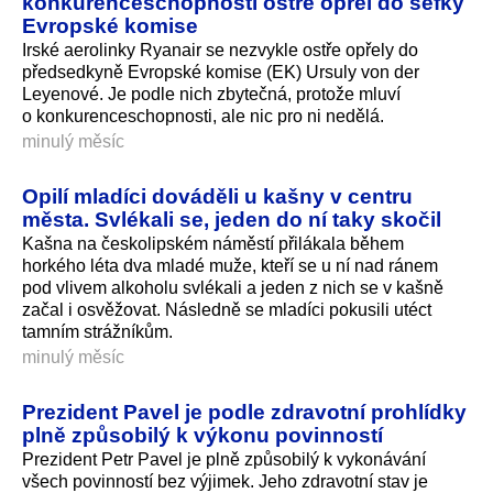
konkurenceschopnosti ostře opřel do šéfky
Evropské komise
Irské aerolinky Ryanair se nezvykle ostře opřely do
předsedkyně Evropské komise (EK) Ursuly von der
Leyenové. Je podle nich zbytečná, protože mluví
o konkurences­chopnosti, ale nic pro ni nedělá.
minulý měsíc
Opilí mladíci dováděli u kašny v centru
města. Svlékali se, jeden do ní taky skočil
Kašna na českolipském náměstí přilákala během
horkého léta dva mladé muže, kteří se u ní nad ránem
pod vlivem alkoholu svlékali a jeden z nich se v kašně
začal i osvěžovat. Následně se mladíci pokusili utéct
tamním strážníkům.
minulý měsíc
Prezident Pavel je podle zdravotní prohlídky
plně způsobilý k výkonu povinností
Prezident Petr Pavel je plně způsobilý k vykonávání
všech povinností bez výjimek. Jeho zdravotní stav je