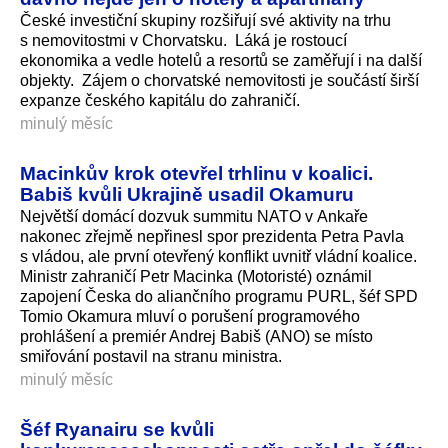
České investiční skupiny rozšiřují své aktivity na trhu
s nemovitostmi v Chorvatsku. Láká je rostoucí
ekonomika a vedle hotelů a resortů se zaměřují i na další
objekty. Zájem o chorvatské nemovitosti je součástí širší
expanze českého kapitálu do zahraničí.
minulý měsíc
Macinkův krok otevřel trhlinu v koalici.
Babiš kvůli Ukrajině usadil Okamuru
Největší domácí dozvuk summitu NATO v Ankaře
nakonec zřejmě nepřinesl spor prezidenta Petra Pavla
s vládou, ale první otevřený konflikt uvnitř vládní koalice.
Ministr zahraničí Petr Macinka (Motoristé) oznámil
zapojení Česka do aliančního programu PURL, šéf SPD
Tomio Okamura mluví o porušení programového
prohlášení a premiér Andrej Babiš (ANO) se místo
smiřování postavil na stranu ministra.
minulý měsíc
Šéf Ryanairu se kvůli