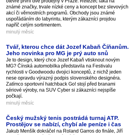
otevře první dvě prodejny v Praze. Řetězec láká na
známé značky, trvale nízké ceny a koncept bez slevových
akcí či věrnostních programů. Obchody jsou známé
uspořádáním do labyrintu, kterým zákazníci projdou
napříč celým sortimentem.
minulý měsíc
Tvář, kterou chce dát Jozef Kabaň Číňanům.
Jeho novinka pro MG je prý auto snů
Je to design, který chce Jozef Kabaň vtisknout novým
MG? Čínská automobilka představila na Festivalu
rychlosti v Goodwoodu dvojici konceptů, z nichž jeden
nese opravdu výrazný podpis slovenského designéra.
Zatímco sportovní hatchback Go! stojí před branami
sériové výroby, na SUV Cyber si zákazníci nejspíše
počkají.
minulý měsíc
Český mužský tenis postrádá turnaj ATP.
Prostějov se nabízí, chybí ale peníze i čas
Jakub Menšík dokráčel na Roland Garros do finále, Jiří