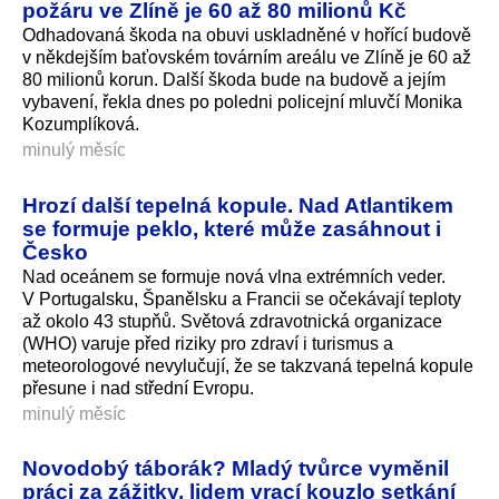
požáru ve Zlíně je 60 až 80 milionů Kč
Odhadovaná škoda na obuvi uskladněné v hořící budově
v někdejším baťovském továrním areálu ve Zlíně je 60 až
80 milionů korun. Další škoda bude na budově a jejím
vybavení, řekla dnes po poledni policejní mluvčí Monika
Kozumplíková.
minulý měsíc
Hrozí další tepelná kopule. Nad Atlantikem
se formuje peklo, které může zasáhnout i
Česko
Nad oceánem se formuje nová vlna extrémních veder.
V Portugalsku, Španělsku a Francii se očekávají teploty
až okolo 43 stupňů. Světová zdravotnická organizace
(WHO) varuje před riziky pro zdraví i turismus a
meteorologové nevylučují, že se takzvaná tepelná kopule
přesune i nad střední Evropu.
minulý měsíc
Novodobý táborák? Mladý tvůrce vyměnil
práci za zážitky, lidem vrací kouzlo setkání