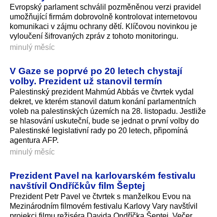
Evropský parlament schválil pozměněnou verzi pravidel
umožňující firmám dobrovolně kontrolovat internetovou
komunikaci v zájmu ochrany dětí. Klíčovou novinkou je
vyloučení šifrovaných zpráv z tohoto monitoringu.
minulý měsíc
V Gaze se poprvé po 20 letech chystají
volby. Prezident už stanovil termín
Palestinský prezident Mahmúd Abbás ve čtvrtek vydal
dekret, ve kterém stanovil datum konání parlamentních
voleb na palestinských územích na 28. listopadu. Jestliže
se hlasování uskuteční, bude se jednat o první volby do
Palestinské legislativní rady po 20 letech, připomíná
agentura AFP.
minulý měsíc
Prezident Pavel na karlovarském festivalu
navštívil Ondříčkův film Šeptej
Prezident Petr Pavel ve čtvrtek s manželkou Evou na
Mezinárodním filmovém festivalu Karlovy Vary navštívil
projekci filmu režiséra Davida Ondříčka Šeptej. Večer