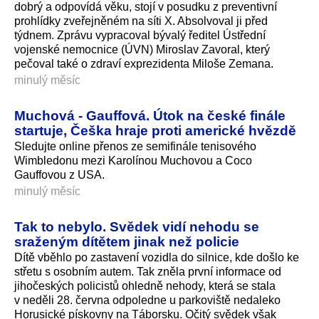
dobrý a odpovídá věku, stojí v posudku z preventivní
prohlídky zveřejněném na síti X. Absolvoval ji před
týdnem. Zprávu vypracoval bývalý ředitel Ústřední
vojenské nemocnice (ÚVN) Miroslav Zavoral, který
pečoval také o zdraví exprezidenta Miloše Zemana.
minulý měsíc
Muchová - Gauffová. Útok na české finále
startuje, Češka hraje proti americké hvězdě
Sledujte online přenos ze semifinále tenisového
Wimbledonu mezi Karolínou Muchovou a Coco
Gauffovou z USA.
minulý měsíc
Tak to nebylo. Svědek vidí nehodu se
sraženým dítětem jinak než policie
Dítě vběhlo po zastavení vozidla do silnice, kde došlo ke
střetu s osobním autem. Tak zněla první informace od
jihočeských policistů ohledně nehody, která se stala
v neděli 28. června odpoledne u parkoviště nedaleko
Horusické pískovny na Táborsku. Očitý svědek však