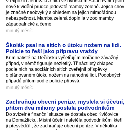
V expozici Jedovatá Afrika ve dvorském Safari Parku jsou
nově k vidění prudce jedovaté mamby zelené. Jejich chov
je značně neobvyklý s ohledem na jejich mimořádnou
nebezpečnost. Mamba zelená doplnila v zoo mamby
západoafrické a černé.
minulý měsíc
Školák psal na sítích o útoku nožem na lidi.
Policie to řeší jako přípravu vraždy
Kriminalisté na Děčínsku vyšetřují mimořádně závažný
případ, v němž figuruje nezletilý. Třináctiletý chlapec
podle nich na sociálních sítích zveřejnil příspěvky
o plánovaném útoku nožem na náhodné lidi. Podobných
případů přitom podle policie přibývá.
minulý měsíc
Zachraňuju obecní peníze, myslela si účetní,
přitom dva miliony poslala podvodníkům
Do svízelné finanční situace se dostala obec Kvíčovice
na Domažlicku. Místní účetní naletěla podvodníkům, kteří
ji přesvědčili, že zachraňuje obecní peníze. V několika