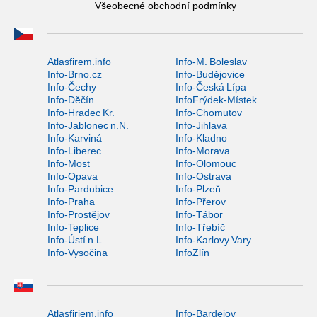
Všeobecné obchodní podmínky
Atlasfirem.info
Info-M. Boleslav
Info-Brno.cz
Info-Budějovice
Info-Čechy
Info-Česká Lípa
Info-Děčín
InfoFrýdek-Místek
Info-Hradec Kr.
Info-Chomutov
Info-Jablonec n.N.
Info-Jihlava
Info-Karviná
Info-Kladno
Info-Liberec
Info-Morava
Info-Most
Info-Olomouc
Info-Opava
Info-Ostrava
Info-Pardubice
Info-Plzeň
Info-Praha
Info-Přerov
Info-Prostějov
Info-Tábor
Info-Teplice
Info-Třebíč
Info-Ústí n.L.
Info-Karlovy Vary
Info-Vysočina
InfoZlín
Atlasfiriem.info
Info-Bardejov