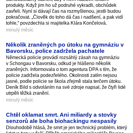
produkty. Když jim ho už podruhé vykradli, obchůdek
zavřeli. Nyní si dávají čas na rozmyšlenou, jestli budou
pokračovat. „Člověk do toho dá čas i nadšení, a pak vidí
tohle,“ povzdechla si majitelka Klára Končelová.
minulý měsíc
Několik zraněných po útoku na gymnáziu v
Bavorsku, police zadržela pachatele
Německá policie provádí rozsáhlý zásah na gymnáziu
v Schongau v Bavorsku, odkud je hlášeno několik
zraněných. Informovala o tom agentura DPA s tím, že
policie zadržela podezřelého. Okolnosti zatím nejsou
jasné, podle policie se škola zřejmě stala terčem útoku.
Deník Bild s odvoláním na své zdroje napsal, že čtyři lidé
utrpěli těžká zranění.
minulý měsíc
Chtěl oklamat smrt. Ani miliardy a stovky
senzorů ale boha biohackingu nespasily
Dlouhodobě hlásá, že smrt je jen technický problém, který