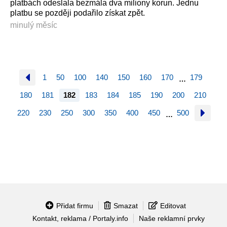
platbách odeslala bezmála dva miliony korun. Jednu
platbu se později podařilo získat zpět.
minulý měsíc
1
50
100
140
150
160
170
179
…
180
181
182
183
184
185
190
200
210
220
230
250
300
350
400
450
500
…
Přidat firmu
Smazat
Editovat
Kontakt, reklama / Portaly.info
Naše reklamní prvky