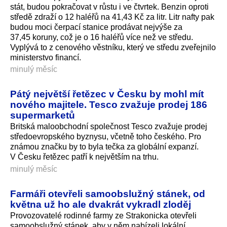
stát, budou pokračovat v růstu i ve čtvrtek. Benzin oproti
středě zdraží o 12 haléřů na 41,43 Kč za litr. Litr nafty pak
budou moci čerpací stanice prodávat nejvýše za
37,45 koruny, což je o 16 haléřů více než ve středu.
Vyplývá to z cenového věstníku, který ve středu zveřejnilo
ministerstvo financí.
minulý měsíc
Pátý největší řetězec v Česku by mohl mít
nového majitele. Tesco zvažuje prodej 186
supermarketů
Britská maloobchodní společnost Tesco zvažuje prodej
středoevropského byznysu, včetně toho českého. Pro
známou značku by to byla tečka za globální expanzí.
V Česku řetězec patří k největším na trhu.
minulý měsíc
Farmáři otevřeli samoobslužný stánek, od
května už ho ale dvakrát vykradl zloděj
Provozovatelé rodinné farmy ze Strakonicka otevřeli
samoobslužný stánek, aby v něm nabízeli lokální