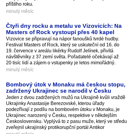
příštího roku.
minulý měsíc
Čtyři dny rocku a metalu ve Vizovicích: Na
Masters of Rock vystoupí přes 40 kapel
Vizovice se připravují na nápor fanoušků tvrdé hudby.
Festival Masters of Rock, který se uskuteční od 16. do
19. července v areálu likérky Rudolf Jelínek, přivítá
návštěvníky z 37 zemí světa. Pořadatelé očekávají až
20 tisíc lidí a zájem o vstupenky je letos mimořádný.
minulý měsíc
Bombový útok v Monaku má českou stopu,
zadržený Ukrajinec se narodil v Česku
Jeden z dvou zadržených mužů na Ukrajině kvůli vraždě
Ukrajinky Anastasije Berezovské, kterou úřady
podezřívají z podílu na bombovém útoku v Monaku, je
Ukrajinec narozený v Česku, respektive v někdejším
Československu. Vyplývá to z pasu muže, který ve středu
zveřejnil ukrajinský protikorupční portál Antikor