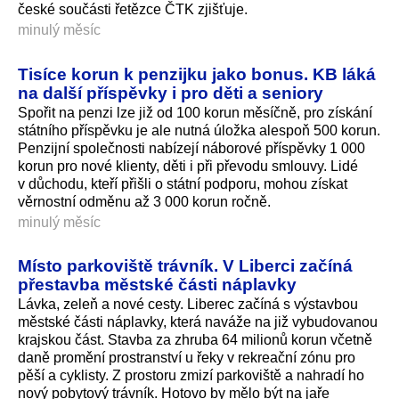
české součásti řetězce ČTK zjišťuje.
minulý měsíc
Tisíce korun k penzijku jako bonus. KB láká
na další příspěvky i pro děti a seniory
Spořit na penzi lze již od 100 korun měsíčně, pro získání
státního příspěvku je ale nutná úložka alespoň 500 korun.
Penzijní společnosti nabízejí náborové příspěvky 1 000
korun pro nové klienty, děti i při převodu smlouvy. Lidé
v důchodu, kteří přišli o státní podporu, mohou získat
věrnostní odměnu až 3 000 korun ročně.
minulý měsíc
Místo parkoviště trávník. V Liberci začíná
přestavba městské části náplavky
Lávka, zeleň a nové cesty. Liberec začíná s výstavbou
městské části náplavky, která naváže na již vybudovanou
krajskou část. Stavba za zhruba 64 milionů korun včetně
daně promění prostranství u řeky v rekreační zónu pro
pěší a cyklisty. Z prostoru zmizí parkoviště a nahradí ho
nový pobytový trávník. Hotovo by mělo být na jaře