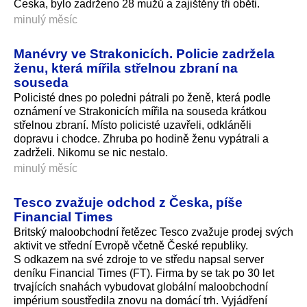
Česka, bylo zadrženo 28 mužů a zajištěny tři oběti.
minulý měsíc
Manévry ve Strakonicích. Policie zadržela
ženu, která mířila střelnou zbraní na
souseda
Policisté dnes po poledni pátrali po ženě, která podle
oznámení ve Strakonicích mířila na souseda krátkou
střelnou zbraní. Místo policisté uzavřeli, odkláněli
dopravu i chodce. Zhruba po hodině ženu vypátrali a
zadrželi. Nikomu se nic nestalo.
minulý měsíc
Tesco zvažuje odchod z Česka, píše
Financial Times
Britský maloobchodní řetězec Tesco zvažuje prodej svých
aktivit ve střední Evropě včetně České republiky.
S odkazem na své zdroje to ve středu napsal server
deníku Financial Times (FT). Firma by se tak po 30 let
trvajících snahách vybudovat globální maloobchodní
impérium soustředila znovu na domácí trh. Vyjádření