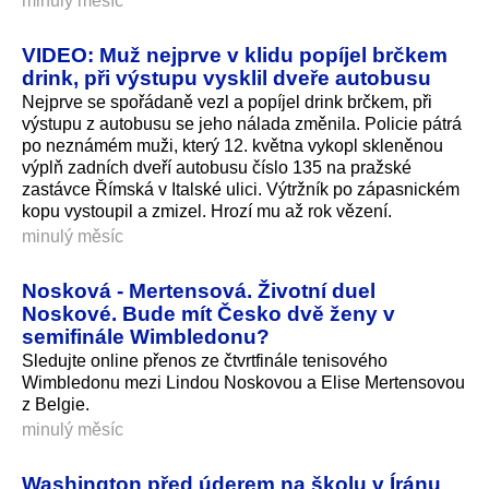
minulý měsíc
VIDEO: Muž nejprve v klidu popíjel brčkem
drink, při výstupu vysklil dveře autobusu
Nejprve se spořádaně vezl a popíjel drink brčkem, při
výstupu z autobusu se jeho nálada změnila. Policie pátrá
po neznámém muži, který 12. května vykopl skleněnou
výplň zadních dveří autobusu číslo 135 na pražské
zastávce Římská v Italské ulici. Výtržník po zápasnickém
kopu vystoupil a zmizel. Hrozí mu až rok vězení.
minulý měsíc
Nosková - Mertensová. Životní duel
Noskové. Bude mít Česko dvě ženy v
semifinále Wimbledonu?
Sledujte online přenos ze čtvrtfinále tenisového
Wimbledonu mezi Lindou Noskovou a Elise Mertensovou
z Belgie.
minulý měsíc
Washington před úderem na školu v Íránu