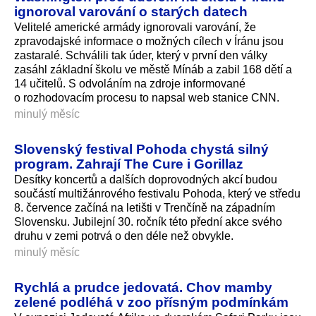
ignoroval varování o starých datech
Velitelé americké armády ignorovali varování, že
zpravodajské informace o možných cílech v Íránu jsou
zastaralé. Schválili tak úder, který v první den války
zasáhl základní školu ve městě Mínáb a zabil 168 dětí a
14 učitelů. S odvoláním na zdroje informované
o rozhodovacím procesu to napsal web stanice CNN.
minulý měsíc
Slovenský festival Pohoda chystá silný
program. Zahrají The Cure i Gorillaz
Desítky koncertů a dalších doprovodných akcí budou
součástí multižánrového festivalu Pohoda, který ve středu
8. července začíná na letišti v Trenčíně na západním
Slovensku. Jubilejní 30. ročník této přední akce svého
druhu v zemi potrvá o den déle než obvykle.
minulý měsíc
Rychlá a prudce jedovatá. Chov mamby
zelené podléhá v zoo přísným podmínkám