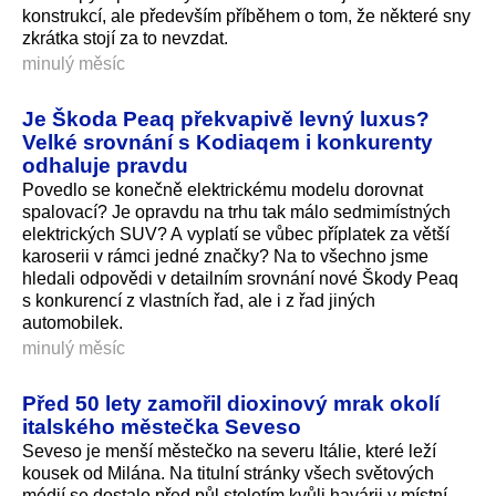
konstrukcí, ale především příběhem o tom, že některé sny
zkrátka stojí za to nevzdat.
minulý měsíc
Je Škoda Peaq překvapivě levný luxus?
Velké srovnání s Kodiaqem i konkurenty
odhaluje pravdu
Povedlo se konečně elektrickému modelu dorovnat
spalovací? Je opravdu na trhu tak málo sedmimístných
elektrických SUV? A vyplatí se vůbec příplatek za větší
karoserii v rámci jedné značky? Na to všechno jsme
hledali odpovědi v detailním srovnání nové Škody Peaq
s konkurencí z vlastních řad, ale i z řad jiných
automobilek.
minulý měsíc
Před 50 lety zamořil dioxinový mrak okolí
italského městečka Seveso
Seveso je menší městečko na severu Itálie, které leží
kousek od Milána. Na titulní stránky všech světových
médií se dostalo před půl stoletím kvůli havárii v místní