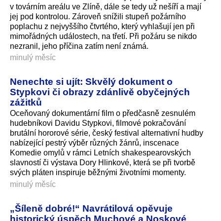
v továrním areálu ve Zlíně, dále se tedy už nešíří a mají
jej pod kontrolou. Zároveň snížili stupeň požárního
poplachu z nejvyššího čtvrtého, který vyhlašují jen při
mimořádných událostech, na třetí. Při požáru se nikdo
nezranil, jeho příčina zatím není známá.
minulý měsíc
Nenechte si ujít: Skvělý dokument o
Stypkovi či obrazy zdánlivě obyčejných
zážitků
Oceňovaný dokumentární film o předčasně zesnulém
hudebníkovi Davidu Stypkovi, filmové pokračování
brutální hororové série, český festival alternativní hudby
nabízející pestrý výběr různých žánrů, inscenace
Komedie omylů v rámci Letních shakespearovských
slavností či výstava Dory Hlinkové, která se při tvorbě
svých pláten inspiruje běžnými životními momenty.
minulý měsíc
„Šíleně dobré!“ Navrátilová opěvuje
historický úspěch Muchové a Noskové