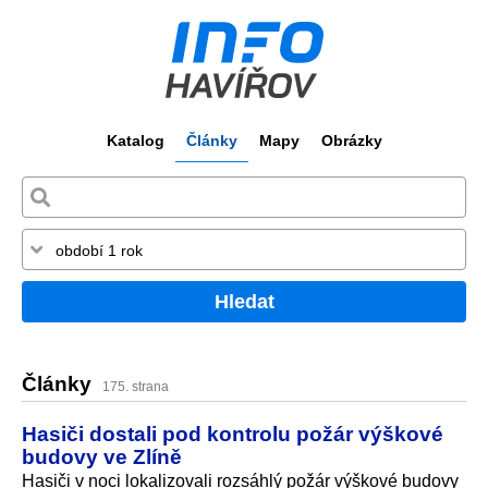
Katalog
Články
Mapy
Obrázky
Hledat
Články
175. strana
Hasiči dostali pod kontrolu požár výškové
budovy ve Zlíně
Hasiči v noci lokalizovali rozsáhlý požár výškové budovy