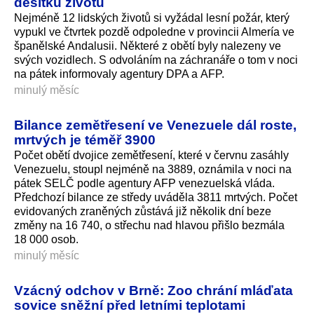
desítku životů
Nejméně 12 lidských životů si vyžádal lesní požár, který
vypukl ve čtvrtek pozdě odpoledne v provincii Almería ve
španělské Andalusii. Některé z obětí byly nalezeny ve
svých vozidlech. S odvoláním na záchranáře o tom v noci
na pátek informovaly agentury DPA a AFP.
minulý měsíc
Bilance zemětřesení ve Venezuele dál roste,
mrtvých je téměř 3900
Počet obětí dvojice zemětřesení, které v červnu zasáhly
Venezuelu, stoupl nejméně na 3889, oznámila v noci na
pátek SELČ podle agentury AFP venezuelská vláda.
Předchozí bilance ze středy uváděla 3811 mrtvých. Počet
evidovaných zraněných zůstává již několik dní beze
změny na 16 740, o střechu nad hlavou přišlo bezmála
18 000 osob.
minulý měsíc
Vzácný odchov v Brně: Zoo chrání mláďata
sovice sněžní před letními teplotami