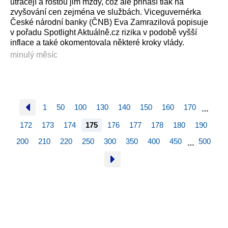
utrácejí a rostou jim mzdy, což ale přináší tlak na
zvyšování cen zejména ve službách. Viceguvernérka
České národní banky (ČNB) Eva Zamrazilová popisuje
v pořadu Spotlight Aktuálně.cz rizika v podobě vyšší
inflace a také okomentovala některé kroky vlády.
minulý měsíc
1
50
100
130
140
150
160
170
…
172
173
174
175
176
177
178
180
190
200
210
220
250
300
350
400
450
500
…