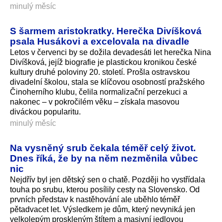
minulý měsíc
S šarmem aristokratky. Herečka Divíšková
psala Husákovi a excelovala na divadle
Letos v červenci by se dožila devadesáti let herečka Nina
Divíšková, jejíž biografie je plastickou kronikou české
kultury druhé poloviny 20. století. Prošla ostravskou
divadelní školou, stala se klíčovou osobností pražského
Činoherního klubu, čelila normalizační perzekuci a
nakonec – v pokročilém věku – získala masovou
diváckou popularitu.
minulý měsíc
Na vysněný srub čekala téměř celý život.
Dnes říká, že by na něm nezměnila vůbec
nic
Nejdřív byl jen dětský sen o chatě. Později ho vystřídala
touha po srubu, kterou posílily cesty na Slovensko. Od
prvních představ k nastěhování ale uběhlo téměř
pětadvacet let. Výsledkem je dům, který nevyniká jen
velkolepým proskleným štítem a masivní jedlovou