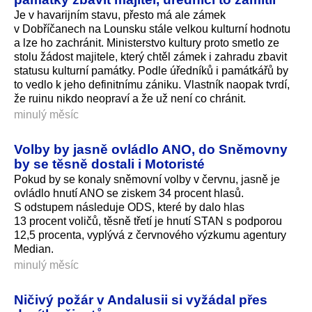
Je v havarijním stavu, přesto má ale zámek
v Dobříčanech na Lounsku stále velkou kulturní hodnotu
a lze ho zachránit. Ministerstvo kultury proto smetlo ze
stolu žádost majitele, který chtěl zámek i zahradu zbavit
statusu kulturní památky. Podle úředníků i památkářů by
to vedlo k jeho definitnímu zániku. Vlastník naopak tvrdí,
že ruinu nikdo neopraví a že už není co chránit.
minulý měsíc
Volby by jasně ovládlo ANO, do Sněmovny
by se těsně dostali i Motoristé
Pokud by se konaly sněmovní volby v červnu, jasně je
ovládlo hnutí ANO se ziskem 34 procent hlasů.
S odstupem následuje ODS, které by dalo hlas
13 procent voličů, těsně třetí je hnutí STAN s podporou
12,5 procenta, vyplývá z červnového výzkumu agentury
Median.
minulý měsíc
Ničivý požár v Andalusii si vyžádal přes