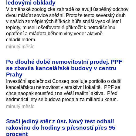
ledovými obklady
V brněnské zoologické zahradě oslavují úspěšný odchov
dvou mláďat sovice sněžní. Protože tento severský druh
v našich zeměpisných šířkách hůře snáší vysoké letní
teploty, museli ošetřovatelé přikročit k netradičnímu
opatření a mláďata během vlny veder aktivně
chladit ledem.
minulý měsíc
Po dlouhé době nemovitostní prodej. PPF
se zbavila kancelářské budovy v centru
Prahy
Investiční společnost Conseq posiluje portfolio o další
kancelářskou nemovitost v atraktivní lokalitě. PPF se
chce naopak soustředit na větší realitní aktiva. Před
sedmnácti lety se budova prodala za miliardu korun.
minulý měsíc
Stačí jediný stěr z úst. Nový test odhalí
rakovinu do hodiny s přesností přes 95
procent