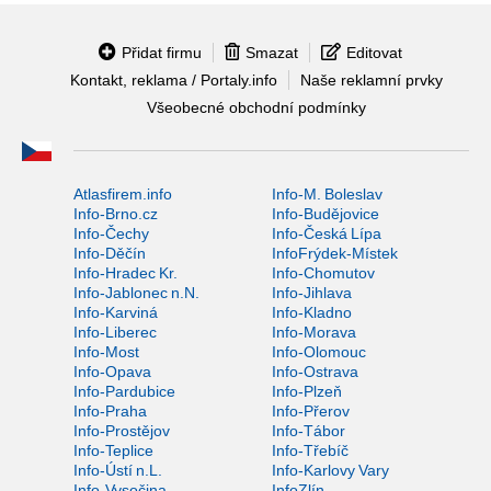
Přidat firmu
Smazat
Editovat
Kontakt, reklama / Portaly.info
Naše reklamní prvky
Všeobecné obchodní podmínky
Atlasfirem.info
Info-M. Boleslav
Info-Brno.cz
Info-Budějovice
Info-Čechy
Info-Česká Lípa
Info-Děčín
InfoFrýdek-Místek
Info-Hradec Kr.
Info-Chomutov
Info-Jablonec n.N.
Info-Jihlava
Info-Karviná
Info-Kladno
Info-Liberec
Info-Morava
Info-Most
Info-Olomouc
Info-Opava
Info-Ostrava
Info-Pardubice
Info-Plzeň
Info-Praha
Info-Přerov
Info-Prostějov
Info-Tábor
Info-Teplice
Info-Třebíč
Info-Ústí n.L.
Info-Karlovy Vary
Info-Vysočina
InfoZlín