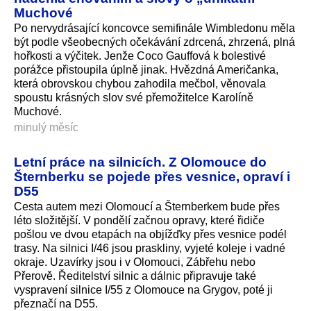
Muchové
Po nervydrásající koncovce semifinále Wimbledonu měla
být podle všeobecných očekávání zdrcená, zhrzená, plná
hořkosti a výčitek. Jenže Coco Gauffová k bolestivé
porážce přistoupila úplně jinak. Hvězdná Američanka,
která obrovskou chybou zahodila mečbol, věnovala
spoustu krásných slov své přemožitelce Karolíně
Muchové.
minulý měsíc
Letní práce na silnicích. Z Olomouce do
Šternberku se pojede přes vesnice, opraví i
D55
Cesta autem mezi Olomoucí a Šternberkem bude přes
léto složitější. V pondělí začnou opravy, které řidiče
pošlou ve dvou etapách na objížďky přes vesnice podél
trasy. Na silnici I/46 jsou praskliny, vyjeté koleje i vadné
okraje. Uzavírky jsou i v Olomouci, Zábřehu nebo
Přerově. Ředitelství silnic a dálnic připravuje také
vyspravení silnice I/55 z Olomouce na Grygov, poté ji
přeznačí na D55.