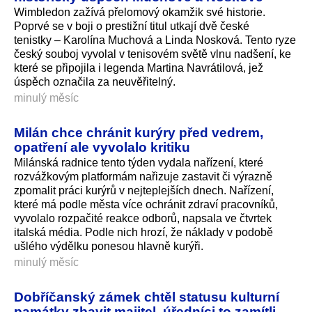
Wimbledon zažívá přelomový okamžik své historie.
Poprvé se v boji o prestižní titul utkají dvě české
tenistky – Karolína Muchová a Linda Nosková. Tento ryze
český souboj vyvolal v tenisovém světě vlnu nadšení, ke
které se připojila i legenda Martina Navrátilová, jež
úspěch označila za neuvěřitelný.
minulý měsíc
Milán chce chránit kurýry před vedrem,
opatření ale vyvolalo kritiku
Milánská radnice tento týden vydala nařízení, které
rozvážkovým platformám nařizuje zastavit či výrazně
zpomalit práci kurýrů v nejteplejších dnech. Nařízení,
které má podle města více ochránit zdraví pracovníků,
vyvolalo rozpačité reakce odborů, napsala ve čtvrtek
italská média. Podle nich hrozí, že náklady v podobě
ušlého výdělku ponesou hlavně kurýři.
minulý měsíc
Dobříčanský zámek chtěl statusu kulturní
památky zbavit majitel, úředníci to zamítli