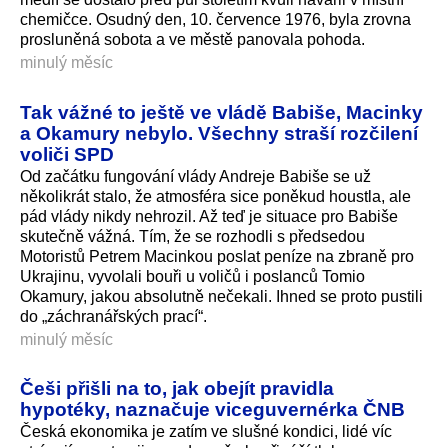
chemičce. Osudný den, 10. července 1976, byla zrovna
prosluněná sobota a ve městě panovala pohoda.
minulý měsíc
Tak vážné to ještě ve vládě Babiše, Macinky
a Okamury nebylo. Všechny straší rozčilení
voliči SPD
Od začátku fungování vlády Andreje Babiše se už
několikrát stalo, že atmosféra sice poněkud houstla, ale
pád vlády nikdy nehrozil. Až teď je situace pro Babiše
skutečně vážná. Tím, že se rozhodli s předsedou
Motoristů Petrem Macinkou poslat peníze na zbraně pro
Ukrajinu, vyvolali bouři u voličů i poslanců Tomio
Okamury, jakou absolutně nečekali. Ihned se proto pustili
do „záchranářských prací“.
minulý měsíc
Češi přišli na to, jak obejít pravidla
hypotéky, naznačuje viceguvernérka ČNB
Česká ekonomika je zatím ve slušné kondici, lidé víc