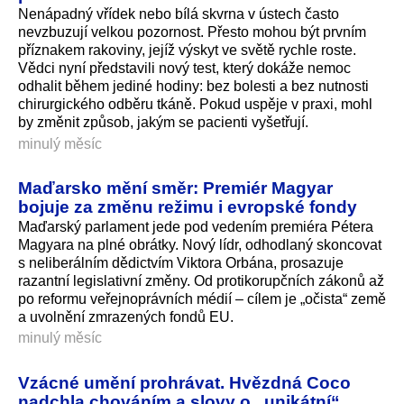
Nenápadný vřídek nebo bílá skvrna v ústech často
nevzbuzují velkou pozornost. Přesto mohou být prvním
příznakem rakoviny, jejíž výskyt ve světě rychle roste.
Vědci nyní představili nový test, který dokáže nemoc
odhalit během jediné hodiny: bez bolesti a bez nutnosti
chirurgického odběru tkáně. Pokud uspěje v praxi, mohl
by změnit způsob, jakým se pacienti vyšetřují.
minulý měsíc
Maďarsko mění směr: Premiér Magyar
bojuje za změnu režimu i evropské fondy
Maďarský parlament jede pod vedením premiéra Pétera
Magyara na plné obrátky. Nový lídr, odhodlaný skoncovat
s neliberálním dědictvím Viktora Orbána, prosazuje
razantní legislativní změny. Od protikorupčních zákonů až
po reformu veřejnoprávních médií – cílem je „očista“ země
a uvolnění zmrazených fondů EU.
minulý měsíc
Vzácné umění prohrávat. Hvězdná Coco
nadchla chováním a slovy o „unikátní“