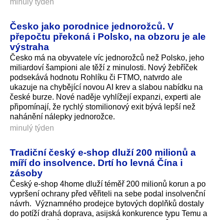
minulý týden
Česko jako porodnice jednorožců. V
přepočtu překoná i Polsko, na obzoru je ale
výstraha
Česko má na obyvatele víc jednorožců než Polsko, jeho
miliardoví šampioni ale těží z minulosti. Nový žebříček
podsekává hodnotu Rohlíku či FTMO, natvrdo ale
ukazuje na chybějící novou AI krev a slabou nabídku na
české burze. Nové naděje vyhlížejí expanzi, experti ale
připomínají, že rychlý stomilionový exit bývá lepší než
nahánění nálepky jednorožce.
minulý týden
Tradiční český e-shop dluží 200 milionů a
míří do insolvence. Drtí ho levná Čína i
zásoby
Český e-shop 4home dluží téměř 200 milionů korun a po
vypršení ochrany před věřiteli na sebe podal insolvenční
návrh. Významného prodejce bytových doplňků dostaly
do potíží drahá doprava, asijská konkurence typu Temu a