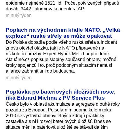
epidemie nejméně 1521 lidí. Počet potvrzených případů
dosáhl 3442, informovala agentura AP.
minulý týden
Poplach na východním křídle NATO. „Velká
exploze“ ruské střely se může opakovat
Do Polska dopadla podle všeho ruská střela a incident
znovu otevřel otázku, jak je NATO připravené na
nízkoletící hrozby. Expert Hyněk Melichar pro deník
Aktuálně.cz popisuje slabiny současné obrany, možné
kroky spojenců i to, proč podobným situacím nemusí
aliance zabránit ani do budoucna.
minulý týden
Poptávka po bateriových úložištích roste,
říká Eduard Michna z PV Service Plus
Česko bylo v oblasti akumulace a agregace dlouhé roky
pozadu za Evropou. Po solárním boomu kolem roku
2010 se výstavba obnovitelných zdrojů prakticky
zastavila a s ní i rozvoj bateriových úložišť. Dnes se
situace mění a bateriová úložiště se stávají dalším