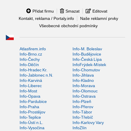
Přidat firmu
Smazat
Editovat
Kontakt, reklama / Portaly.info
Naše reklamní prvky
Všeobecné obchodní podmínky
Atlasfirem.info
Info-M. Boleslav
Info-Brno.cz
Info-Budějovice
Info-Čechy
Info-Česká Lípa
Info-Děčín
InfoFrýdek-Místek
Info-Hradec Kr.
Info-Chomutov
Info-Jablonec n.N.
Info-Jihlava
Info-Karviná
Info-Kladno
Info-Liberec
Info-Morava
Info-Most
Info-Olomouc
Info-Opava
Info-Ostrava
Info-Pardubice
Info-Plzeň
Info-Praha
Info-Přerov
Info-Prostějov
Info-Tábor
Info-Teplice
Info-Třebíč
Info-Ústí n.L.
Info-Karlovy Vary
Info-Vysočina
InfoZlín