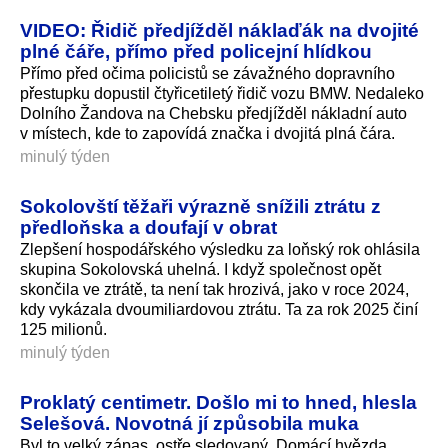
VIDEO: Řidič předjížděl náklaďák na dvojité
plné čáře, přímo před policejní hlídkou
Přímo před očima policistů se závažného dopravního
přestupku dopustil čtyřicetiletý řidič vozu BMW. Nedaleko
Dolního Žandova na Chebsku předjížděl nákladní auto
v místech, kde to zapovídá značka i dvojitá plná čára.
minulý týden
Sokolovští těžaři výrazně snížili ztrátu z
předloňska a doufají v obrat
Zlepšení hospodářského výsledku za loňský rok ohlásila
skupina Sokolovská uhelná. I když společnost opět
skončila ve ztrátě, ta není tak hrozivá, jako v roce 2024,
kdy vykázala dvoumiliardovou ztrátu. Ta za rok 2025 činí
125 milionů.
minulý týden
Proklatý centimetr. Došlo mi to hned, hlesla
Selešová. Novotná jí způsobila muka
Byl to velký zápas, ostře sledovaný. Domácí hvězda