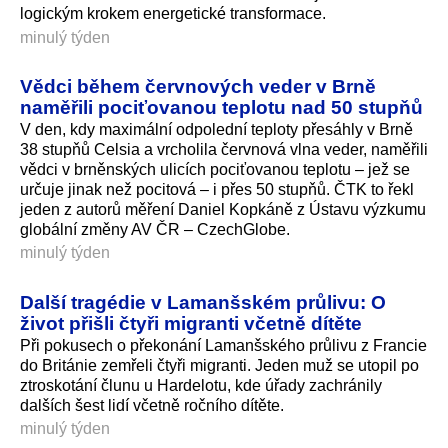
logickým krokem energetické transformace.
minulý týden
Vědci během červnových veder v Brně
naměřili pociťovanou teplotu nad 50 stupňů
V den, kdy maximální odpolední teploty přesáhly v Brně
38 stupňů Celsia a vrcholila červnová vlna veder, naměřili
vědci v brněnských ulicích pociťovanou teplotu – jež se
určuje jinak než pocitová – i přes 50 stupňů. ČTK to řekl
jeden z autorů měření Daniel Kopkáně z Ústavu výzkumu
globální změny AV ČR – CzechGlobe.
minulý týden
Další tragédie v Lamanšském průlivu: O
život přišli čtyři migranti včetně dítěte
Při pokusech o překonání Lamanšského průlivu z Francie
do Británie zemřeli čtyři migranti. Jeden muž se utopil po
ztroskotání člunu u Hardelotu, kde úřady zachránily
dalších šest lidí včetně ročního dítěte.
minulý týden