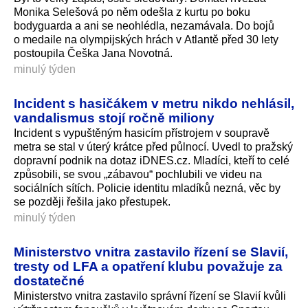
Monika Selešová po něm odešla z kurtu po boku
bodyguarda a ani se neohlédla, nezamávala. Do bojů
o medaile na olympijských hrách v Atlantě před 30 lety
postoupila Češka Jana Novotná.
minulý týden
Incident s hasičákem v metru nikdo nehlásil,
vandalismus stojí ročně miliony
Incident s vypuštěným hasicím přístrojem v soupravě
metra se stal v úterý krátce před půlnocí. Uvedl to pražský
dopravní podnik na dotaz iDNES.cz. Mladíci, kteří to celé
způsobili, se svou „zábavou“ pochlubili ve videu na
sociálních sítích. Policie identitu mladíků nezná, věc by
se později řešila jako přestupek.
minulý týden
Ministerstvo vnitra zastavilo řízení se Slavií,
tresty od LFA a opatření klubu považuje za
dostatečné
Ministerstvo vnitra zastavilo správní řízení se Slavií kvůli