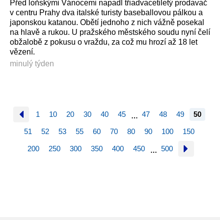
Před loňskými Vánocemi napadl třiadvacetiletý prodavač
v centru Prahy dva italské turisty baseballovou pálkou a
japonskou katanou. Obětí jednoho z nich vážně posekal
na hlavě a rukou. U pražského městského soudu nyní čelí
obžalobě z pokusu o vraždu, za což mu hrozí až 18 let
vězení.
minulý týden
1
10
20
30
40
45
47
48
49
50
…
51
52
53
55
60
70
80
90
100
150
200
250
300
350
400
450
500
…