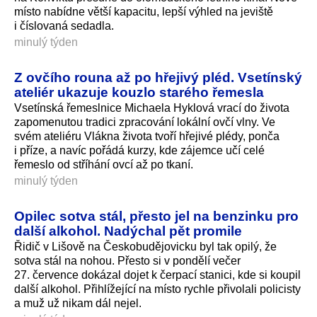
místo nabídne větší kapacitu, lepší výhled na jeviště
i číslovaná sedadla.
minulý týden
Z ovčího rouna až po hřejivý pléd. Vsetínský
ateliér ukazuje kouzlo starého řemesla
Vsetínská řemeslnice Michaela Hyklová vrací do života
zapomenutou tradici zpracování lokální ovčí vlny. Ve
svém ateliéru Vlákna života tvoří hřejivé plédy, ponča
i příze, a navíc pořádá kurzy, kde zájemce učí celé
řemeslo od stříhání ovcí až po tkaní.
minulý týden
Opilec sotva stál, přesto jel na benzinku pro
další alkohol. Nadýchal pět promile
Řidič v Lišově na Českobudějovicku byl tak opilý, že
sotva stál na nohou. Přesto si v pondělí večer
27. července dokázal dojet k čerpací stanici, kde si koupil
další alkohol. Přihlížející na místo rychle přivolali policisty
a muž už nikam dál nejel.