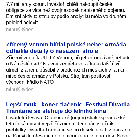
7,7 miliardy korun. Investoři chtěli nakoupit české
obligace za více než dvojnásobek nabízeného objemu.
Emisní aktivita státu by podle analytiků měla ve druhém
pololetí polevit.
minulý týden
Zřícený Venom hlídal polské nebe: Armáda
odhalila detaily o nasazení stroje
Zřícený vrtulník UH-1Y Venom, při jehož nedávné nehodi
u Náměště nad Oslavou zemřela vojačka a další čtyři
utrpěli zranění, působil v předchozích měsících v rámci
mise české armády v Polsku. Stroj tam posiloval
východní křídlo NATO.
minulý týden
Lepší zvuk i konec tlačenic. Festival Divadla
Tramtarie se stěhuje do letního kina
Divadelní festival Olomoucké (nejen) shakespearovské
léto čeká dosud největší změna. Jedenáctý ročník
přehlídky Divadla Tramtarie se po deseti letech z parkánu
na Konviktu přesune do olomouckého letního kina. Nové