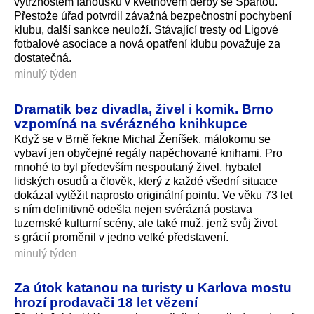
výtržnostem fanoušků v květnovém derby se Spartou.
Přestože úřad potvrdil závažná bezpečnostní pochybení
klubu, další sankce neuloží. Stávající tresty od Ligové
fotbalové asociace a nová opatření klubu považuje za
dostatečná.
minulý týden
Dramatik bez divadla, živel i komik. Brno
vzpomíná na svérázného knihkupce
Když se v Brně řekne Michal Ženíšek, málokomu se
vybaví jen obyčejné regály napěchované knihami. Pro
mnohé to byl především nespoutaný živel, hybatel
lidských osudů a člověk, který z každé všední situace
dokázal vytěžit naprosto originální pointu. Ve věku 73 let
s ním definitivně odešla nejen svérázná postava
tuzemské kulturní scény, ale také muž, jenž svůj život
s grácií proměnil v jedno velké představení.
minulý týden
Za útok katanou na turisty u Karlova mostu
hrozí prodavači 18 let vězení