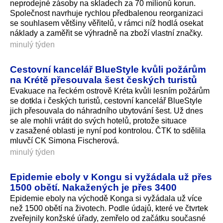
neprodejné zásoby na skladech za 70 milionů korun.
Společnost navrhuje rychlou předbalenou reorganizaci
se souhlasem většiny věřitelů, v rámci níž hodlá osekat
náklady a zaměřit se výhradně na zboží vlastní značky.
minulý týden
Cestovní kancelář BlueStyle kvůli požárům
na Krétě přesouvala šest českých turistů
Evakuace na řeckém ostrově Kréta kvůli lesním požárům
se dotkla i českých turistů, cestovní kancelář BlueStyle
jich přesouvala do náhradního ubytování šest. Už dnes
se ale mohli vrátit do svých hotelů, protože situace
v zasažené oblasti je nyní pod kontrolou. ČTK to sdělila
mluvčí CK Simona Fischerová.
minulý týden
Epidemie eboly v Kongu si vyžádala už přes
1500 obětí. Nakažených je přes 3400
Epidemie eboly na východě Konga si vyžádala už více
než 1500 obětí na životech. Podle údajů, které ve čtvrtek
zveřejnily konžské úřady, zemřelo od začátku současné