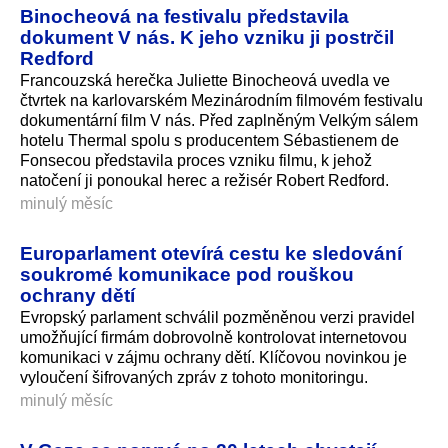
Binocheová na festivalu představila
dokument V nás. K jeho vzniku ji postrčil
Redford
Francouzská herečka Juliette Binocheová uvedla ve
čtvrtek na karlovarském Mezinárodním filmovém festivalu
dokumentární film V nás. Před zaplněným Velkým sálem
hotelu Thermal spolu s producentem Sébastienem de
Fonsecou představila proces vzniku filmu, k jehož
natočení ji ponoukal herec a režisér Robert Redford.
minulý měsíc
Europarlament otevírá cestu ke sledování
soukromé komunikace pod rouškou
ochrany dětí
Evropský parlament schválil pozměněnou verzi pravidel
umožňující firmám dobrovolně kontrolovat internetovou
komunikaci v zájmu ochrany dětí. Klíčovou novinkou je
vyloučení šifrovaných zpráv z tohoto monitoringu.
minulý měsíc