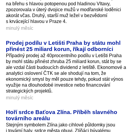
na břehu s hlavou potopenou pod hladinou Vltavy,
zpozorovala v úterý dvojice mužů v modřanské loděnici
akorát včas. Druhý, starší muž ležel v bezvědomí
s krvácející hlavou v Praze 4.
minulý měsíc
Prodej podílu v Letišti Praha by státu mohl
přinést 25 miliard korun, říkají odborníci
Případný prodej až 40procentního podílu v Letišti Praha
by mohl státu přinést zhruba 25 miliard korun, stát by se
ale vzdal části budoucích dividend z letiště. Ekonomové a
analytici oslovení ČTK se ale shodují na tom, že
ekonomický smysl by měl pouze tehdy, pokud stát výnos
využije na dlouhodobé investice nebo financování
strategických projektů.
minulý měsíc
Hoří srdce Baťova Zlína. Příběh slavného
továrního areálu
Stejným symbolem Zlína jako cihlové půldomky jsou
i tovární haly, srdce města obuvi. Zlíňáci bývalému