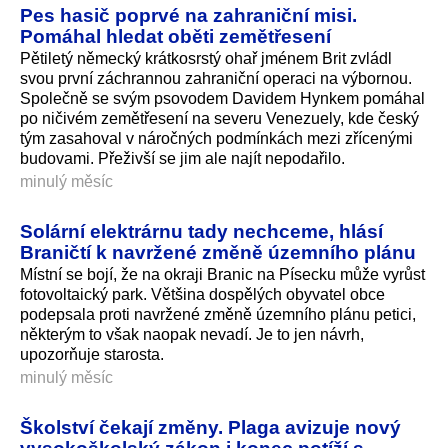
Pes hasič poprvé na zahraniční misi.
Pomáhal hledat oběti zemětřesení
Pětiletý německý krátkosrstý ohař jménem Brit zvládl
svou první záchrannou zahraniční operaci na výbornou.
Společně se svým psovodem Davidem Hynkem pomáhal
po ničivém zemětřesení na severu Venezuely, kde český
tým zasahoval v náročných podmínkách mezi zřícenými
budovami. Přeživší se jim ale najít nepodařilo.
minulý měsíc
Solární elektrárnu tady nechceme, hlásí
Braničtí k navržené změně územního plánu
Místní se bojí, že na okraji Branic na Písecku může vyrůst
fotovoltaický park. Většina dospělých obyvatel obce
podepsala proti navržené změně územního plánu petici,
některým to však naopak nevadí. Je to jen návrh,
upozorňuje starosta.
minulý měsíc
Školství čekají změny. Plaga avizuje nový