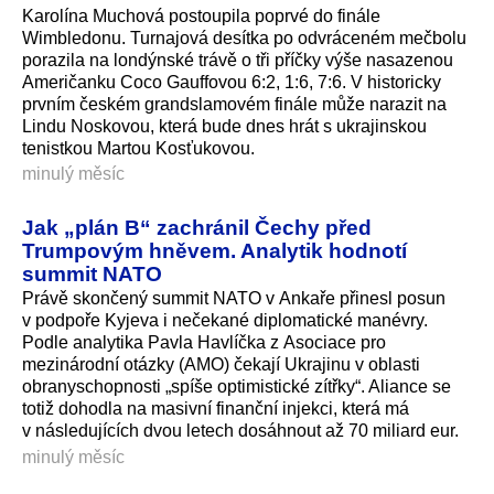
Karolína Muchová postoupila poprvé do finále
Wimbledonu. Turnajová desítka po odvráceném mečbolu
porazila na londýnské trávě o tři příčky výše nasazenou
Američanku Coco Gauffovou 6:2, 1:6, 7:6. V historicky
prvním českém grandslamovém finále může narazit na
Lindu Noskovou, která bude dnes hrát s ukrajinskou
tenistkou Martou Kosťukovou.
minulý měsíc
Jak „plán B“ zachránil Čechy před
Trumpovým hněvem. Analytik hodnotí
summit NATO
Právě skončený summit NATO v Ankaře přinesl posun
v podpoře Kyjeva i nečekané diplomatické manévry.
Podle analytika Pavla Havlíčka z Asociace pro
mezinárodní otázky (AMO) čekají Ukrajinu v oblasti
obranyschopnosti „spíše optimistické zítřky“. Aliance se
totiž dohodla na masivní finanční injekci, která má
v následujících dvou letech dosáhnout až 70 miliard eur.
minulý měsíc