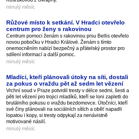
minulý měsíc
Růžové místo k setkání. V Hradci otevřelo
centrum pro ženy s rakovinou
Centrum pomoci ženám s rakovinou prsu Bellis otevřelo
novou pobočku v Hradci Králové. Ženám s tímto
onemocněním nabízí bezpečný a přátelský prostor pro
sdílení informací a další pomoc.
minulý měsíc
Mladíci, kteří plánovali útoky na síti, dostali
za pokus o vraždu pět až sedm let vězení
Vrchní soud v Praze potvrdil tresty v délce sedmi, šesti a
pěti let vězení pro trojici mladíků, kteří se loni zapletli do
brutálního pokusu o vraždu bezdomovce. Útočníci, kteří
své činy plánovali na sociálních sítích a oběť napadli
lopatou i kopy, si tresty odpykají za nenávistně
motivované násilí.
minulý měsíc