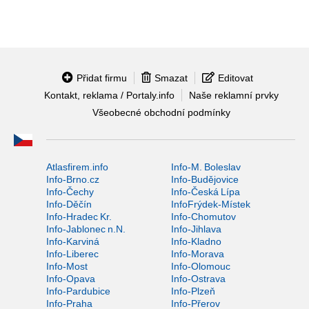
Přidat firmu
Smazat
Editovat
Kontakt, reklama / Portaly.info
Naše reklamní prvky
Všeobecné obchodní podmínky
Atlasfirem.info
Info-M. Boleslav
Info-Brno.cz
Info-Budějovice
Info-Čechy
Info-Česká Lípa
Info-Děčín
InfoFrýdek-Místek
Info-Hradec Kr.
Info-Chomutov
Info-Jablonec n.N.
Info-Jihlava
Info-Karviná
Info-Kladno
Info-Liberec
Info-Morava
Info-Most
Info-Olomouc
Info-Opava
Info-Ostrava
Info-Pardubice
Info-Plzeň
Info-Praha
Info-Přerov