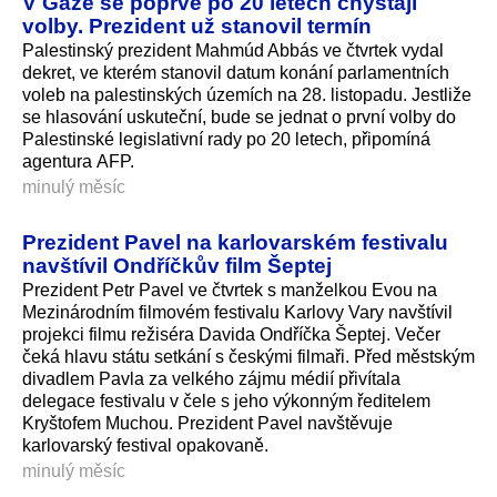
V Gaze se poprvé po 20 letech chystají
volby. Prezident už stanovil termín
Palestinský prezident Mahmúd Abbás ve čtvrtek vydal
dekret, ve kterém stanovil datum konání parlamentních
voleb na palestinských územích na 28. listopadu. Jestliže
se hlasování uskuteční, bude se jednat o první volby do
Palestinské legislativní rady po 20 letech, připomíná
agentura AFP.
minulý měsíc
Prezident Pavel na karlovarském festivalu
navštívil Ondříčkův film Šeptej
Prezident Petr Pavel ve čtvrtek s manželkou Evou na
Mezinárodním filmovém festivalu Karlovy Vary navštívil
projekci filmu režiséra Davida Ondříčka Šeptej. Večer
čeká hlavu státu setkání s českými filmaři. Před městským
divadlem Pavla za velkého zájmu médií přivítala
delegace festivalu v čele s jeho výkonným ředitelem
Kryštofem Muchou. Prezident Pavel navštěvuje
karlovarský festival opakovaně.
minulý měsíc