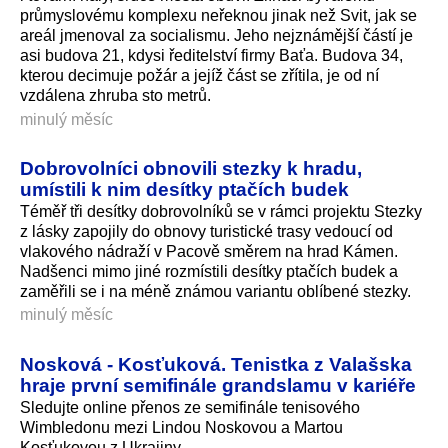
průmyslovému komplexu neřeknou jinak než Svit, jak se
areál jmenoval za socialismu. Jeho nejznámější částí je
asi budova 21, kdysi ředitelství firmy Baťa. Budova 34,
kterou decimuje požár a jejíž část se zřítila, je od ní
vzdálena zhruba sto metrů.
minulý měsíc
Dobrovolníci obnovili stezky k hradu,
umístili k nim desítky ptačích budek
Téměř tři desítky dobrovolníků se v rámci projektu Stezky
z lásky zapojily do obnovy turistické trasy vedoucí od
vlakového nádraží v Pacově směrem na hrad Kámen.
Nadšenci mimo jiné rozmístili desítky ptačích budek a
zaměřili se i na méně známou variantu oblíbené stezky.
minulý měsíc
Nosková - Kosťuková. Tenistka z Valašska
hraje první semifinále grandslamu v kariéře
Sledujte online přenos ze semifinále tenisového
Wimbledonu mezi Lindou Noskovou a Martou
Kosťukovou z Ukrajiny.