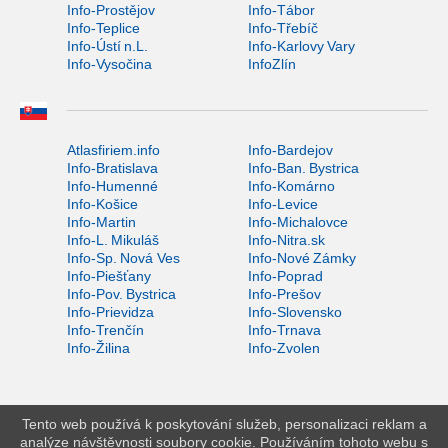
Info-Prostějov
Info-Tábor
Info-Teplice
Info-Třebíč
Info-Ústí n.L.
Info-Karlovy Vary
Info-Vysočina
InfoZlín
Atlasfiriem.info
Info-Bardejov
Info-Bratislava
Info-Ban. Bystrica
Info-Humenné
Info-Komárno
Info-Košice
Info-Levice
Info-Martin
Info-Michalovce
Info-L. Mikuláš
Info-Nitra.sk
Info-Sp. Nová Ves
Info-Nové Zámky
Info-Piešťany
Info-Poprad
Info-Pov. Bystrica
Info-Prešov
Info-Prievidza
Info-Slovensko
Info-Trenčín
Info-Trnava
Info-Žilina
Info-Zvolen
Tento web používá k poskytování služeb, personalizaci reklam a
analýze návštěvnosti soubory cookie. Používáním tohoto webu s