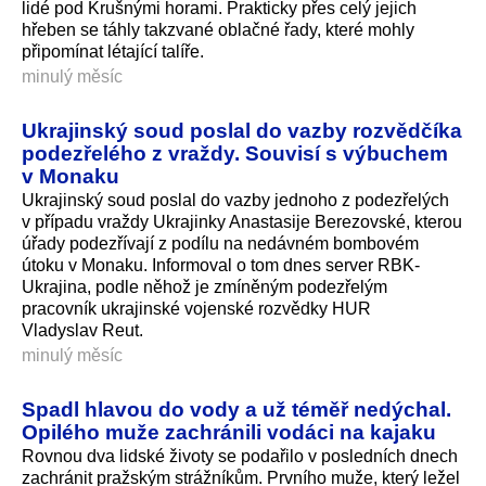
lidé pod Krušnými horami. Prakticky přes celý jejich
hřeben se táhly takzvané oblačné řady, které mohly
připomínat létající talíře.
minulý měsíc
Ukrajinský soud poslal do vazby rozvědčíka
podezřelého z vraždy. Souvisí s výbuchem
v Monaku
Ukrajinský soud poslal do vazby jednoho z podezřelých
v případu vraždy Ukrajinky Anastasije Berezovské, kterou
úřady podezřívají z podílu na nedávném bombovém
útoku v Monaku. Informoval o tom dnes server RBK-
Ukrajina, podle něhož je zmíněným podezřelým
pracovník ukrajinské vojenské rozvědky HUR
Vladyslav Reut.
minulý měsíc
Spadl hlavou do vody a už téměř nedýchal.
Opilého muže zachránili vodáci na kajaku
Rovnou dva lidské životy se podařilo v posledních dnech
zachránit pražským strážníkům. Prvního muže, který ležel