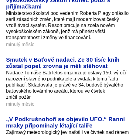
vysokoškolský zákon i konec potíží s
přijímačkami
Ministerstvo školství pod vedením Roberta Plagy ohlásilo
sérii zásadních změn, které mají modernizovat český
vzdělávací systém. Resort pracuje na zcela novém
vysokoškolském zákoně, jenž má přinést větší
transparentnost i změny ve financování.
minulý měsíc
Smutek v Baťově nadaci. Ze 30 tisíc knih
zůstal popel, zrovna je měli stěhovat
Nadace Tomáše Bati letos organizuje oslavy 150. výročí
narození slavného podnikatele a vydala k tomu řadu
publikací. Skladovala je právě ve 34. budově bývalého
baťovského továrního areálu, kterou ve čtvrtek
zničil požár.
minulý měsíc
„V Podkrušnohoří se objevilo UFO.“ Ranní
mraky připomínaly létající talíře
Zajímavý meteorologický jev nafotili ve čtvrtek nad ránem