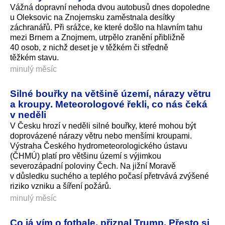
Vážná dopravní nehoda dvou autobusů dnes dopoledne
u Oleksovic na Znojemsku zaměstnala desítky
záchranářů. Při srážce, ke které došlo na hlavním tahu
mezi Brnem a Znojmem, utrpělo zranění přibližně
40 osob, z nichž deset je v těžkém či středně
těžkém stavu.
minulý měsíc
Silné bouřky na většině území, nárazy větru
a kroupy. Meteorologové řekli, co nás čeká
v neděli
V Česku hrozí v neděli silné bouřky, které mohou být
doprovázené nárazy větru nebo menšími kroupami.
Výstraha Českého hydrometeorolo­gického ústavu
(ČHMÚ) platí pro většinu území s výjimkou
severozápadní poloviny Čech. Na jižní Moravě
v důsledku suchého a teplého počasí přetrvává zvýšené
riziko vzniku a šíření požárů.
minulý měsíc
Co já vím o fotbale, přiznal Trump. Přesto si