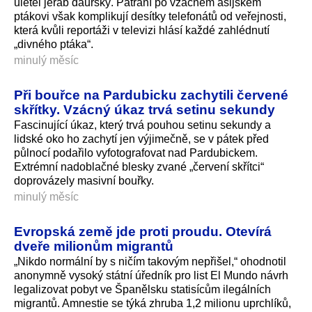
uletěl jeřáb daurský. Pátrání po vzácném asijském
ptákovi však komplikují desítky telefonátů od veřejnosti,
která kvůli reportáži v televizi hlásí každé zahlédnutí
„divného ptáka“.
minulý měsíc
Při bouřce na Pardubicku zachytili červené
skřítky. Vzácný úkaz trvá setinu sekundy
Fascinující úkaz, který trvá pouhou setinu sekundy a
lidské oko ho zachytí jen výjimečně, se v pátek před
půlnocí podařilo vyfotografovat nad Pardubickem.
Extrémní nadoblačné blesky zvané „červení skřítci“
doprovázely masivní bouřky.
minulý měsíc
Evropská země jde proti proudu. Otevírá
dveře milionům migrantů
„Nikdo normální by s ničím takovým nepřišel,“ ohodnotil
anonymně vysoký státní úředník pro list El Mundo návrh
legalizovat pobyt ve Španělsku statisícům ilegálních
migrantů. Amnestie se týká zhruba 1,2 milionu uprchlíků,