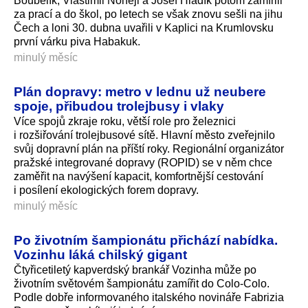
Boubelík, Vlastimil Nohejl a Josef Hladík potom zamířili
za prací a do škol, po letech se však znovu sešli na jihu
Čech a loni 30. dubna uvařili v Kaplici na Krumlovsku
první várku piva Habakuk.
minulý měsíc
Plán dopravy: metro v lednu už neubere
spoje, přibudou trolejbusy i vlaky
Více spojů zkraje roku, větší role pro železnici
i rozšiřování trolejbusové sítě. Hlavní město zveřejnilo
svůj dopravní plán na příští roky. Regionální organizátor
pražské integrované dopravy (ROPID) se v něm chce
zaměřit na navýšení kapacit, komfortnější cestování
i posílení ekologických forem dopravy.
minulý měsíc
Po životním šampionátu přichází nabídka.
Vozinhu láká chilský gigant
Čtyřicetiletý kapverdský brankář Vozinha může po
životním světovém šampionátu zamířit do Colo-Colo.
Podle dobře informovaného italského novináře Fabrizia