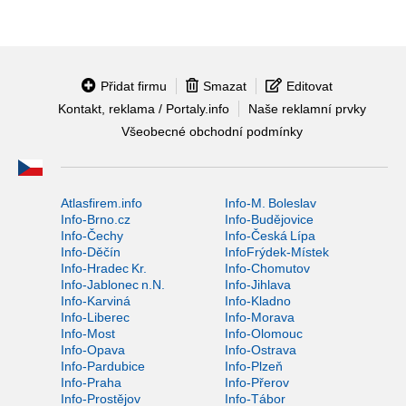
Přidat firmu
Smazat
Editovat
Kontakt, reklama / Portaly.info
Naše reklamní prvky
Všeobecné obchodní podmínky
Atlasfirem.info
Info-M. Boleslav
Info-Brno.cz
Info-Budějovice
Info-Čechy
Info-Česká Lípa
Info-Děčín
InfoFrýdek-Místek
Info-Hradec Kr.
Info-Chomutov
Info-Jablonec n.N.
Info-Jihlava
Info-Karviná
Info-Kladno
Info-Liberec
Info-Morava
Info-Most
Info-Olomouc
Info-Opava
Info-Ostrava
Info-Pardubice
Info-Plzeň
Info-Praha
Info-Přerov
Info-Prostějov
Info-Tábor