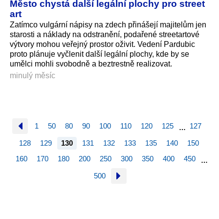
Město chystá další legální plochy pro street
art
Zatímco vulgární nápisy na zdech přinášejí majitelům jen
starosti a náklady na odstranění, podařené streetartové
výtvory mohou veřejný prostor oživit. Vedení Pardubic
proto plánuje vyčlenit další legální plochy, kde by se
umělci mohli svobodně a beztrestně realizovat.
minulý měsíc
1
50
80
90
100
110
120
125
127
…
128
129
130
131
132
133
135
140
150
160
170
180
200
250
300
350
400
450
…
500