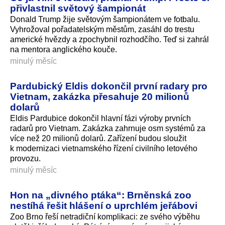
přivlastnil světový šampionát
Donald Trump žije světovým šampionátem ve fotbalu.
Vyhrožoval pořadatelským městům, zasáhl do trestu
americké hvězdy a zpochybnil rozhodčího. Teď si zahrál
na mentora anglického kouče.
minulý měsíc
Pardubický Eldis dokončil první radary pro
Vietnam, zakázka přesahuje 20 milionů
dolarů
Eldis Pardubice dokončil hlavní fázi výroby prvních
radarů pro Vietnam. Zakázka zahrnuje osm systémů za
více než 20 milionů dolarů. Zařízení budou sloužit
k modernizaci vietnamského řízení civilního letového
provozu.
minulý měsíc
Hon na „divného ptáka“: Brněnská zoo
nestíhá řešit hlášení o uprchlém jeřábovi
Zoo Brno řeší netradiční komplikaci: ze svého výběhu