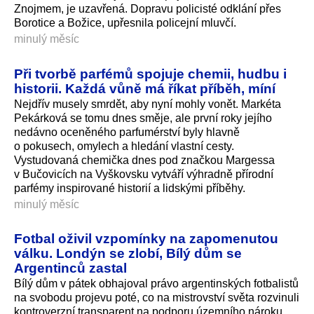
Znojmem, je uzavřená. Dopravu policisté odklání přes
Borotice a Božice, upřesnila policejní mluvčí.
minulý měsíc
Při tvorbě parfémů spojuje chemii, hudbu i
historii. Každá vůně má říkat příběh, míní
Nejdřív musely smrdět, aby nyní mohly vonět. Markéta
Pekárková se tomu dnes směje, ale první roky jejího
nedávno oceněného parfumérství byly hlavně
o pokusech, omylech a hledání vlastní cesty.
Vystudovaná chemička dnes pod značkou Margessa
v Bučovicích na Vyškovsku vytváří výhradně přírodní
parfémy inspirované historií a lidskými příběhy.
minulý měsíc
Fotbal oživil vzpomínky na zapomenutou
válku. Londýn se zlobí, Bílý dům se
Argentinců zastal
Bílý dům v pátek obhajoval právo argentinských fotbalistů
na svobodu projevu poté, co na mistrovství světa rozvinuli
kontroverzní transparent na podporu územního nároku