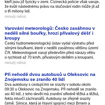
kteří jsou již fyzicky v zemi. Cizinecká policie však varuje,
že kvůli následnému právu na slučování rodin může jít až
o tři miliony lidí.
minulý měsíc
Varování meteorologů: Česko zasáhnou v
neděli silné bouřky, hrozí přívalový déšť i
kroupy
Český hydrometeorologický ústav vydal výstrahu před
silnými bouřkami, které v neděli zasáhnou většinu území
ČR. Meteorologové varují především před nárazy větru
o rychlosti až 70 km/h, přívalovým deštěm a kroupami.
minulý měsíc
Při nehodě dvou autobusů u Oleksovic na
Znojemsku se zranilo 40 lidí
Dva autobusy s cestujícími se srazily v sobotu okolo
09:30 u Oleksovic na Znojemsku. Při nehodě se zranilo
asi 40 lidí, z toho devět má zranění středně těžká a těžká,
řekla mluvčí záchranářů. Autobusy se zřejmě srazily
čelně. Silnice, která je hlavní spojnicí mezi Brnem a