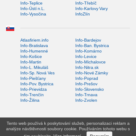
Info-Teplice
Info-Třebíč
Info-Ústí n.L.
Info-Karlovy Vary
Info-Vysočina
InfoZlín
Atlasfiriem.info
Info-Bardejov
Info-Bratislava
Info-Ban. Bystrica
Info-Humenné
Info-Komárno
Info-Košice
Info-Levice
Info-Martin
Info-Michalovce
Info-L. Mikuláš
Info-Nitra.sk
Info-Sp. Nová Ves
Info-Nové Zámky
Info-Piešťany
Info-Poprad
Info-Pov. Bystrica
Info-Prešov
Info-Prievidza
Info-Slovensko
Info-Trenčín
Info-Trnava
Info-Žilina
Info-Zvolen
Tento web používá k poskytování služeb, personalizaci reklam a
analýze návštěvnosti soubory cookie. Používáním tohoto webu s