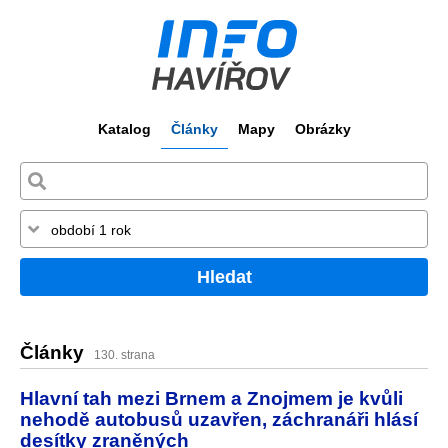
Katalog
Články
Mapy
Obrázky
Hledat
Články
130. strana
Hlavní tah mezi Brnem a Znojmem je kvůli
nehodě autobusů uzavřen, záchranáři hlásí
desítky zraněných