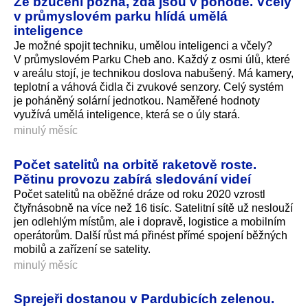
Ze bzučení pozná, zda jsou v pohodě. Včely
v průmyslovém parku hlídá umělá
inteligence
Je možné spojit techniku, umělou inteligenci a včely?
V průmyslovém Parku Cheb ano. Každý z osmi úlů, které
v areálu stojí, je technikou doslova nabušený. Má kamery,
teplotní a váhová čidla či zvukové senzory. Celý systém
je poháněný solární jednotkou. Naměřené hodnoty
využívá umělá inteligence, která se o úly stará.
minulý měsíc
Počet satelitů na orbitě raketově roste.
Pětinu provozu zabírá sledování videí
Počet satelitů na oběžné dráze od roku 2020 vzrostl
čtyřnásobně na více než 16 tisíc. Satelitní sítě už neslouží
jen odlehlým místům, ale i dopravě, logistice a mobilním
operátorům. Další růst má přinést přímé spojení běžných
mobilů a zařízení se satelity.
minulý měsíc
Sprejeři dostanou v Pardubicích zelenou.