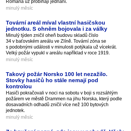
Romana už probíhají jednání.
minulý měsíc
Tovární areál míval vlastní hasičskou
jednotku. S ohněm bojovala i za války
Minulý týden zničil oheň budovu skladů číslo
34 v baťovském areálu ve Zlíně. Tovární zóna se
s podobnými události v minulosti potýkala už vícekrát.
Velký požár vypukl v areálu například v roce 1919.
minulý měsíc
Takový požár Norsko 100 let nezažilo.
Stovky hasičů ho stále nemají pod
kontrolou
Hasiči pokračovali v noci na sobotu v boji s rozsáhlým
požárem ve městě Drammen na jihu Norska, který podle
dosavadních odhadů zničil více než 100 bytových
jednotek.
minulý měsíc