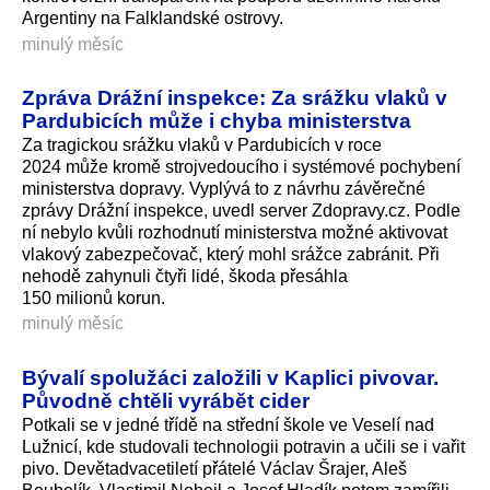
Argentiny na Falklandské ostrovy.
minulý měsíc
Zpráva Drážní inspekce: Za srážku vlaků v
Pardubicích může i chyba ministerstva
Za tragickou srážku vlaků v Pardubicích v roce
2024 může kromě strojvedoucího i systémové pochybení
ministerstva dopravy. Vyplývá to z návrhu závěrečné
zprávy Drážní inspekce, uvedl server Zdopravy.cz. Podle
ní nebylo kvůli rozhodnutí ministerstva možné aktivovat
vlakový zabezpečovač, který mohl srážce zabránit. Při
nehodě zahynuli čtyři lidé, škoda přesáhla
150 milionů korun.
minulý měsíc
Bývalí spolužáci založili v Kaplici pivovar.
Původně chtěli vyrábět cider
Potkali se v jedné třídě na střední škole ve Veselí nad
Lužnicí, kde studovali technologii potravin a učili se i vařit
pivo. Devětadvacetiletí přátelé Václav Šrajer, Aleš