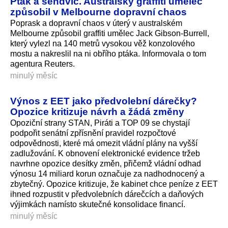
Pták a sendvič. Australský graffiti umělec
způsobil v Melbourne dopravní chaos
Poprask a dopravní chaos v úterý v australském
Melbourne způsobil graffiti umělec Jack Gibson-Burrell,
který vylezl na 140 metrů vysokou věž konzolového
mostu a nakreslil na ni obřího ptáka. Informovala o tom
agentura Reuters.
minulý měsíc
Výnos z EET jako předvolební dárečky?
Opozice kritizuje návrh a žádá změny
Opoziční strany STAN, Piráti a TOP 09 se chystají
podpořit senátní zpřísnění pravidel rozpočtové
odpovědnosti, které má omezit vládní plány na vyšší
zadlužování. K obnovení elektronické evidence tržeb
navrhne opozice desítky změn, přičemž vládní odhad
výnosu 14 miliard korun označuje za nadhodnocený a
zbytečný. Opozice kritizuje, že kabinet chce peníze z EET
ihned rozpustit v předvolebních dárečcích a daňových
výjimkách namísto skutečné konsolidace financí.
minulý měsíc