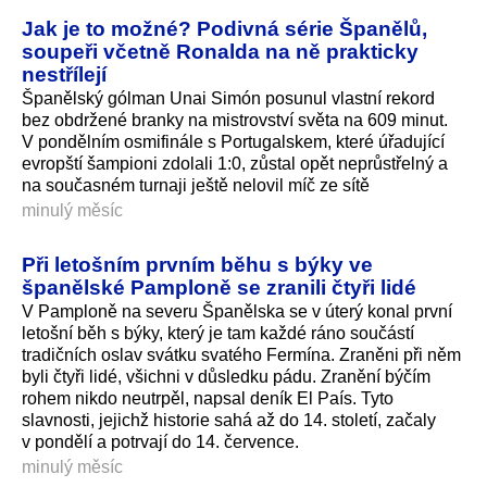
Jak je to možné? Podivná série Španělů,
soupeři včetně Ronalda na ně prakticky
nestřílejí
Španělský gólman Unai Simón posunul vlastní rekord
bez obdržené branky na mistrovství světa na 609 minut.
V pondělním osmifinále s Portugalskem, které úřadující
evropští šampioni zdolali 1:0, zůstal opět neprůstřelný a
na současném turnaji ještě nelovil míč ze sítě
minulý měsíc
Při letošním prvním běhu s býky ve
španělské Pamploně se zranili čtyři lidé
V Pamploně na severu Španělska se v úterý konal první
letošní běh s býky, který je tam každé ráno součástí
tradičních oslav svátku svatého Fermína. Zraněni při něm
byli čtyři lidé, všichni v důsledku pádu. Zranění býčím
rohem nikdo neutrpěl, napsal deník El País. Tyto
slavnosti, jejichž historie sahá až do 14. století, začaly
v pondělí a potrvají do 14. července.
minulý měsíc