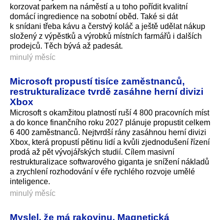
korzovat parkem na náměstí a u toho pořídit kvalitní
domácí ingredience na sobotní oběd. Také si dát
k snídani třeba kávu a čerstvý koláč a ještě udělat nákup
složený z výpěstků a výrobků místních farmářů i dalších
prodejců. Těch bývá až padesát.
minulý měsíc
Microsoft propustí tisíce zaměstnanců,
restrukturalizace tvrdě zasáhne herní divizi
Xbox
Microsoft s okamžitou platností ruší 4 800 pracovních míst
a do konce finančního roku 2027 plánuje propustit celkem
6 400 zaměstnanců. Nejtvrdší rány zasáhnou herní divizi
Xbox, která propustí pětinu lidí a kvůli zjednodušení řízení
prodá až pět vývojářských studií. Cílem masivní
restrukturalizace softwarového giganta je snížení nákladů
a zrychlení rozhodování v éře rychlého rozvoje umělé
inteligence.
minulý měsíc
Myslel, že má rakovinu. Magnetická