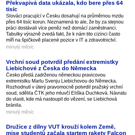
Překvapivá data ukázala, kdo bere přes 64
tisíc
Slováci pracující v Česku dosahují na průměrnou mzdu
přes 64 tisíc korun. Neznamená to ale, že by za stejnou
práci dostávali více peněz než domácí zaměstnanci.
Tabulky výrazně zvedá fakt, že k nám tito cizinci často
míří na špičkově placené pozice v IT a zdravotnictví.
minulý měsíc
Vrchní soud potvrdil předání extremistky
Liebichové z Česka do Německa
Česko předá zadrženou německou pravicovou
extremistku Marlu Svenju Liebichovou do Německa.
Rozhodnutí v úterý pravomocně potvrdil pražský vrchní
soud, sdělila ČTK jeho mluvčí Eliška Duchková. Návratu
do vlasti, kde má nastoupit do vězení, se Liebichová
bránila.
minulý měsíc
Družice z dílny VUT krouží kolem Země,
mise studentů začala startem rakety Falcon