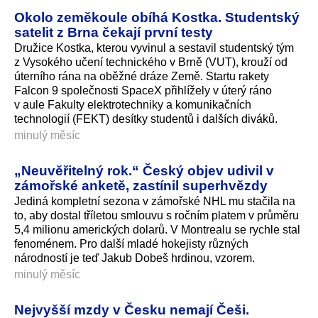
Okolo zeměkoule obíhá Kostka. Studentský
satelit z Brna čekají první testy
Družice Kostka, kterou vyvinul a sestavil studentský tým
z Vysokého učení technického v Brně (VUT), krouží od
úterního rána na oběžné dráze Země. Startu rakety
Falcon 9 společnosti SpaceX přihlížely v úterý ráno
v aule Fakulty elektrotechniky a komunikačních
technologií (FEKT) desítky studentů i dalších diváků.
minulý měsíc
„Neuvěřitelný rok.“ Český objev udivil v
zámořské anketě, zastínil superhvězdy
Jediná kompletní sezona v zámořské NHL mu stačila na
to, aby dostal tříletou smlouvu s ročním platem v průměru
5,4 milionu amerických dolarů. V Montrealu se rychle stal
fenoménem. Pro další mladé hokejisty různých
národností je teď Jakub Dobeš hrdinou, vzorem.
minulý měsíc
Nejvyšší mzdy v Česku nemají Češi.