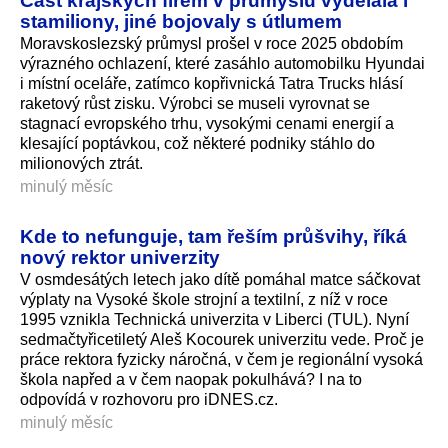
Část krajských firem v průmyslu vydělala i
stamiliony, jiné bojovaly s útlumem
Moravskoslezský průmysl prošel v roce 2025 obdobím
výrazného ochlazení, které zasáhlo automobilku Hyundai
i místní oceláře, zatímco kopřivnická Tatra Trucks hlásí
raketový růst zisku. Výrobci se museli vyrovnat se
stagnací evropského trhu, vysokými cenami energií a
klesající poptávkou, což některé podniky stáhlo do
milionových ztrát.
minulý měsíc
Kde to nefunguje, tam řeším průšvihy, říká
nový rektor univerzity
V osmdesátých letech jako dítě pomáhal matce sáčkovat
výplaty na Vysoké škole strojní a textilní, z níž v roce
1995 vznikla Technická univerzita v Liberci (TUL). Nyní
sedmačtyřicetiletý Aleš Kocourek univerzitu vede. Proč je
práce rektora fyzicky náročná, v čem je regionální vysoká
škola napřed a v čem naopak pokulhává? I na to
odpovídá v rozhovoru pro iDNES.cz.
minulý měsíc