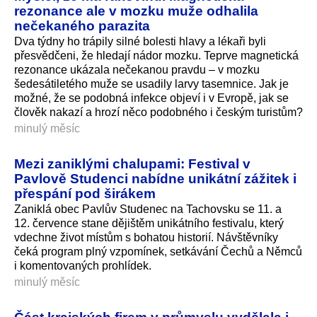
rezonance ale v mozku muže odhalila
nečekaného parazita
Dva týdny ho trápily silné bolesti hlavy a lékaři byli
přesvědčeni, že hledají nádor mozku. Teprve magnetická
rezonance ukázala nečekanou pravdu – v mozku
šedesátiletého muže se usadily larvy tasemnice. Jak je
možné, že se podobná infekce objeví i v Evropě, jak se
člověk nakazí a hrozí něco podobného i českým turistům?
minulý měsíc
Mezi zaniklými chalupami: Festival v
Pavlově Studenci nabídne unikátní zážitek i
přespání pod širákem
Zaniklá obec Pavlův Studenec na Tachovsku se 11. a
12. července stane dějištěm unikátního festivalu, který
vdechne život místům s bohatou historií. Návštěvníky
čeká program plný vzpomínek, setkávání Čechů a Němců
i komentovaných prohlídek.
minulý měsíc