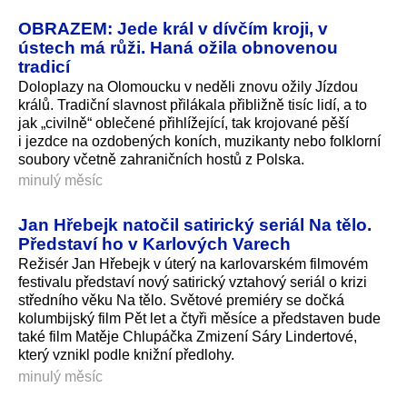
OBRAZEM: Jede král v dívčím kroji, v
ústech má růži. Haná ožila obnovenou
tradicí
Doloplazy na Olomoucku v neděli znovu ožily Jízdou
králů. Tradiční slavnost přilákala přibližně tisíc lidí, a to
jak „civilně“ oblečené přihlížející, tak krojované pěší
i jezdce na ozdobených koních, muzikanty nebo folklorní
soubory včetně zahraničních hostů z Polska.
minulý měsíc
Jan Hřebejk natočil satirický seriál Na tělo.
Představí ho v Karlových Varech
Režisér Jan Hřebejk v úterý na karlovarském filmovém
festivalu představí nový satirický vztahový seriál o krizi
středního věku Na tělo. Světové premiéry se dočká
kolumbijský film Pět let a čtyři měsíce a představen bude
také film Matěje Chlupáčka Zmizení Sáry Lindertové,
který vznikl podle knižní předlohy.
minulý měsíc