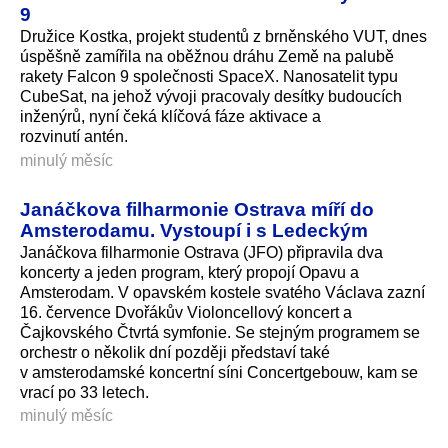
9
Družice Kostka, projekt studentů z brněnského VUT, dnes
úspěšně zamířila na oběžnou dráhu Země na palubě
rakety Falcon 9 společnosti SpaceX. Nanosatelit typu
CubeSat, na jehož vývoji pracovaly desítky budoucích
inženýrů, nyní čeká klíčová fáze aktivace a
rozvinutí antén.
minulý měsíc
Janáčkova filharmonie Ostrava míří do
Amsterodamu. Vystoupí i s Ledeckým
Janáčkova filharmonie Ostrava (JFO) připravila dva
koncerty a jeden program, který propojí Opavu a
Amsterodam. V opavském kostele svatého Václava zazní
16. července Dvořákův Violoncellový koncert a
Čajkovského Čtvrtá symfonie. Se stejným programem se
orchestr o několik dní později představí také
v amsterodamské koncertní síni Concertgebouw, kam se
vrací po 33 letech.
minulý měsíc