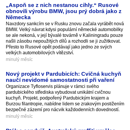
„Aspoň se z nich nestanou cihly.“ Rusové
obnovili výrobu BMW, jsou prý dobrá jako z
Německa
Navzdory sankcím se v Rusku znovu začala vyrábět nová
BMW. Velký návrat kdysi populární německé automobilky
se ale nekoná, v její bývalé továrně v Kaliningradu pouze
našli zásobu nepoužitých dílů a rozhodli se ji zužitkovat.
Přesto to Rusové opět podávají jako jedno ze svých
velkých automobilových vítězství.
minulý měsíc
Nový projekt v Pardubicích: Cvičná kuchyň
naučí nevidomé samostatnosti při vaření
Organizace Tyfloservis plánuje v rámci svého
pardubického střediska vybudovat unikátní cvičnou
kuchyň. Projekt, podpořený Pardubickým krajem a
Burzou filantropie, nabídne lidem se zrakovým postižením
bezpečné zázemí pro nácvik každodenních dovedností.
minulý měsíc