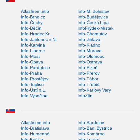
Atlasfirem.info
Info-M. Boleslav
Info-Brno.cz
Info-Budějovice
Info-Čechy
Info-Česká Lípa
Info-Děčín
InfoFrýdek-Místek
Info-Hradec Kr.
Info-Chomutov
Info-Jablonec n.N.
Info-Jihlava
Info-Karviná
Info-Kladno
Info-Liberec
Info-Morava
Info-Most
Info-Olomouc
Info-Opava
Info-Ostrava
Info-Pardubice
Info-Plzeň
Info-Praha
Info-Přerov
Info-Prostějov
Info-Tábor
Info-Teplice
Info-Třebíč
Info-Ústí n.L.
Info-Karlovy Vary
Info-Vysočina
InfoZlín
Atlasfiriem.info
Info-Bardejov
Info-Bratislava
Info-Ban. Bystrica
Info-Humenné
Info-Komárno
Info-Košice
Info-Levice