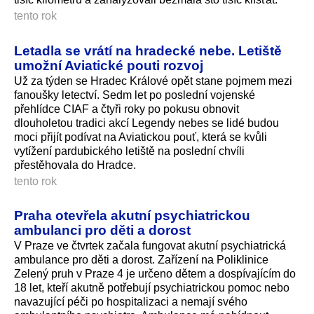
tento rok
Letadla se vrátí na hradecké nebe. Letiště
umožní Aviatické pouti rozvoj
Už za týden se Hradec Králové opět stane pojmem mezi
fanoušky letectví. Sedm let po poslední vojenské
přehlídce CIAF a čtyři roky po pokusu obnovit
dlouholetou tradici akcí Legendy nebes se lidé budou
moci přijít podívat na Aviatickou pouť, která se kvůli
vytížení pardubického letiště na poslední chvíli
přestěhovala do Hradce.
tento rok
Praha otevřela akutní psychiatrickou
ambulanci pro děti a dorost
V Praze ve čtvrtek začala fungovat akutní psychiatrická
ambulance pro děti a dorost. Zařízení na Poliklinice
Zelený pruh v Praze 4 je určeno dětem a dospívajícím do
18 let, kteří akutně potřebují psychiatrickou pomoc nebo
navazující péči po hospitalizaci a nemají svého