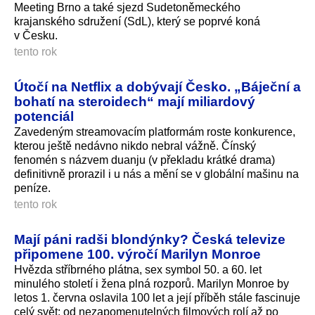
Meeting Brno a také sjezd Sudetoněmeckého
krajanského sdružení (SdL), který se poprvé koná
v Česku.
tento rok
Útočí na Netflix a dobývají Česko. „Báječní a
bohatí na steroidech“ mají miliardový
potenciál
Zavedeným streamovacím platformám roste konkurence,
kterou ještě nedávno nikdo nebral vážně. Čínský
fenomén s názvem duanju (v překladu krátké drama)
definitivně prorazil i u nás a mění se v globální mašinu na
peníze.
tento rok
Mají páni radši blondýnky? Česká televize
připomene 100. výročí Marilyn Monroe
Hvězda stříbrného plátna, sex symbol 50. a 60. let
minulého století i žena plná rozporů. Marilyn Monroe by
letos 1. června oslavila 100 let a její příběh stále fascinuje
celý svět: od nezapomenutelných filmových rolí až po