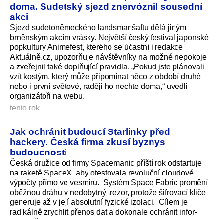
doma. Sudetský sjezd znervóznil sousední
akci
Sjezd sudetoněmeckého landsmanšaftu dělá jiným
brněnským akcím vrásky. Největší český festival japonské
popkultury Animefest, kterého se účastní i redakce
Aktuálně.cz, upozorňuje návštěvníky na možné nepokoje
a zveřejnil také doplňující pravidla. „Pokud jste plánovali
vzít kostým, který může připomínat něco z období druhé
nebo i první světové, raději ho nechte doma,“ uvedli
organizátoři na webu.
tento rok
Jak ochránit budoucí Starlinky před
hackery. Česká firma zkusí byznys
budoucnosti
Česká družice od firmy Spacemanic příští rok odstartuje
na raketě SpaceX, aby otestovala revoluční cloudové
výpočty přímo ve vesmíru. Systém Space Fabric promění
oběžnou dráhu v nedobytný trezor, protože šifrovací klíče
generuje až v její absolutní fyzické izolaci. Cílem je
radikálně zrychlit přenos dat a dokonale ochránit infor­