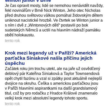
Winton junior v Brně
Je čas opravit mosty, lidé se nemohou nenávidět navždy,
řekl novinářům v Brně Nick Winton. Jeho otec Nicholas
před druhou světovou válkou pomáhal židovským dětem
uniknout nacistické hrozbě. Ve čtvrtek se Winton junior a
s ním i dvě z „Wintonových dětí“ postavili po bok
sudetských Němců a uctili na hlavním nádraží památku
obětí holokaustu.
tento rok
Krok mezi legendy už v Paříži? Americká
parťačka Siniakové našla příčinu jejich
úspěchu
Začátek roku jim trochu utekl, ale na jaře už osvědčený
deblový pár Kateřina Siniaková a Taylor Townsendová
opět chytil fazónu a vzal si zpátky post aktuálně nejlepší
dvojice na okruhu. Češka s americkou parťačkou jsou
v Paříži hlavními aspirantkami na další grandslamový
titul, což by pro rodačku z Hradce Králové znamenalo
velký krok mezi absolutní legendy tohoto sportu.
tento rok