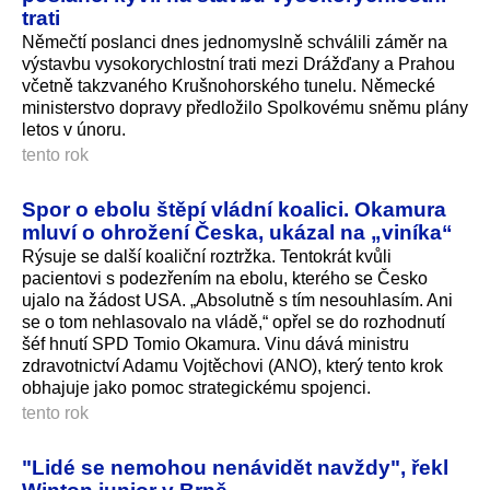
trati
Němečtí poslanci dnes jednomyslně schválili záměr na
výstavbu vysokorychlostní trati mezi Drážďany a Prahou
včetně takzvaného Krušnohorského tunelu. Německé
ministerstvo dopravy předložilo Spolkovému sněmu plány
letos v únoru.
tento rok
Spor o ebolu štěpí vládní koalici. Okamura
mluví o ohrožení Česka, ukázal na „viníka“
Rýsuje se další koaliční roztržka. Tentokrát kvůli
pacientovi s podezřením na ebolu, kterého se Česko
ujalo na žádost USA. „Absolutně s tím nesouhlasím. Ani
se o tom nehlasovalo na vládě,“ opřel se do rozhodnutí
šéf hnutí SPD Tomio Okamura. Vinu dává ministru
zdravotnictví Adamu Vojtěchovi (ANO), který tento krok
obhajuje jako pomoc strategickému spojenci.
tento rok
"Lidé se nemohou nenávidět navždy", řekl