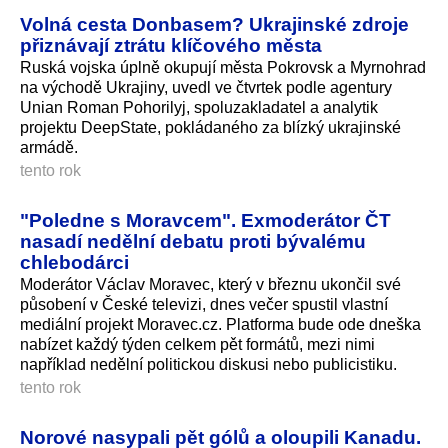
Volná cesta Donbasem? Ukrajinské zdroje
přiznávají ztrátu klíčového města
Ruská vojska úplně okupují města Pokrovsk a Myrnohrad
na východě Ukrajiny, uvedl ve čtvrtek podle agentury
Unian Roman Pohorilyj, spoluzakladatel a analytik
projektu DeepState, pokládaného za blízký ukrajinské
armádě.
tento rok
"Poledne s Moravcem". Exmoderátor ČT
nasadí nedělní debatu proti bývalému
chlebodárci
Moderátor Václav Moravec, který v březnu ukončil své
působení v České televizi, dnes večer spustil vlastní
mediální projekt Moravec.cz. Platforma bude ode dneška
nabízet každý týden celkem pět formátů, mezi nimi
například nedělní politickou diskusi nebo publicistiku.
tento rok
Norové nasypali pět gólů a oloupili Kanadu.