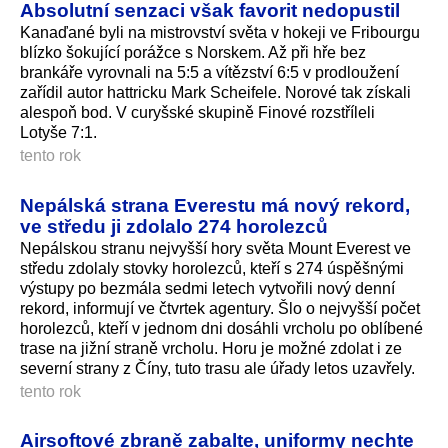
Absolutní senzaci však favorit nedopustil
Kanaďané byli na mistrovství světa v hokeji ve Fribourgu
blízko šokující porážce s Norskem. Až při hře bez
brankáře vyrovnali na 5:5 a vítězství 6:5 v prodloužení
zařídil autor hattricku Mark Scheifele. Norové tak získali
alespoň bod. V curyšské skupině Finové rozstříleli
Lotyše 7:1.
tento rok
Nepálská strana Everestu má nový rekord,
ve středu ji zdolalo 274 horolezců
Nepálskou stranu nejvyšší hory světa Mount Everest ve
středu zdolaly stovky horolezců, kteří s 274 úspěšnými
výstupy po bezmála sedmi letech vytvořili nový denní
rekord, informují ve čtvrtek agentury. Šlo o nejvyšší počet
horolezců, kteří v jednom dni dosáhli vrcholu po oblíbené
trase na jižní straně vrcholu. Horu je možné zdolat i ze
severní strany z Číny, tuto trasu ale úřady letos uzavřely.
tento rok
Airsoftové zbraně zabalte, uniformy nechte