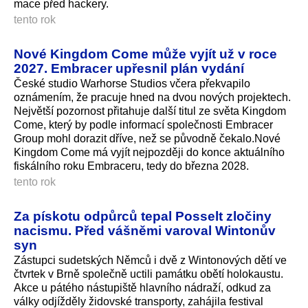
mace před hackery.
tento rok
Nové Kingdom Come může vyjít už v roce
2027. Embracer upřesnil plán vydání
České studio Warhorse Studios včera překvapilo
oznámením, že pracuje hned na dvou nových projektech.
Největší pozornost přitahuje další titul ze světa Kingdom
Come, který by podle informací společnosti Embracer
Group mohl dorazit dříve, než se původně čekalo.Nové
Kingdom Come má vyjít nejpozději do konce aktuálního
fiskálního roku Embraceru, tedy do března 2028.
tento rok
Za pískotu odpůrců tepal Posselt zločiny
nacismu. Před vášněmi varoval Wintonův
syn
Zástupci sudetských Němců i dvě z Wintonových dětí ve
čtvrtek v Brně společně uctili památku obětí holokaustu.
Akce u pátého nástupiště hlavního nádraží, odkud za
války odjížděly židovské transporty, zahájila festival