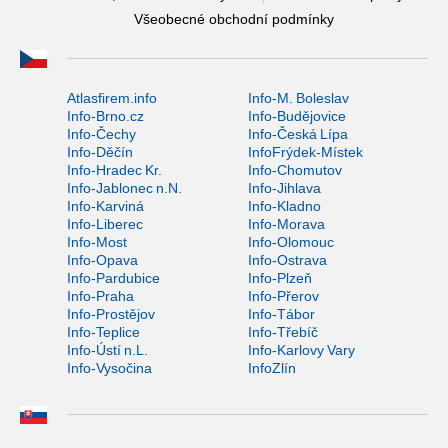
Všeobecné obchodní podmínky
Atlasfirem.info
Info-M. Boleslav
Info-Brno.cz
Info-Budějovice
Info-Čechy
Info-Česká Lípa
Info-Děčín
InfoFrýdek-Místek
Info-Hradec Kr.
Info-Chomutov
Info-Jablonec n.N.
Info-Jihlava
Info-Karviná
Info-Kladno
Info-Liberec
Info-Morava
Info-Most
Info-Olomouc
Info-Opava
Info-Ostrava
Info-Pardubice
Info-Plzeň
Info-Praha
Info-Přerov
Info-Prostějov
Info-Tábor
Info-Teplice
Info-Třebíč
Info-Ústí n.L.
Info-Karlovy Vary
Info-Vysočina
InfoZlín