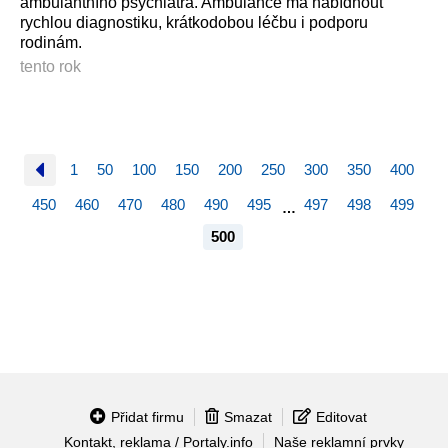
ambulantního psychiatra. Ambulance má nabídnout
rychlou diagnostiku, krátkodobou léčbu i podporu
rodinám.
tento rok
1
50
100
150
200
250
300
350
400
450
460
470
480
490
495
497
498
499
…
500
Přidat firmu
Smazat
Editovat
Kontakt, reklama / Portaly.info
Naše reklamní prvky