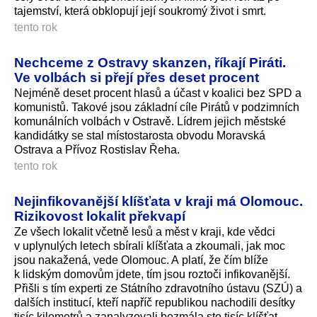
tajemství, která obklopují její soukromý život i smrt.
tento rok
Nechceme z Ostravy skanzen, říkají Piráti.
Ve volbách si přejí přes deset procent
Nejméně deset procent hlasů a účast v koalici bez SPD a
komunistů. Takové jsou základní cíle Pirátů v podzimních
komunálních volbách v Ostravě. Lídrem jejich městské
kandidátky se stal místostarosta obvodu Moravská
Ostrava a Přívoz Rostislav Řeha.
tento rok
Nejinfikovanější klíšťata v kraji má Olomouc.
Rizikovost lokalit překvapí
Ze všech lokalit včetně lesů a měst v kraji, kde vědci
v uplynulých letech sbírali klíšťata a zkoumali, jak moc
jsou nakažená, vede Olomouc. A platí, že čím blíže
k lidským domovům jdete, tím jsou roztoči infikovanější.
Přišli s tím experti ze Státního zdravotního ústavu (SZÚ) a
dalších institucí, kteří napříč republikou nachodili desítky
tisíc kilometrů a zanalyzovali bezmála sto tisíc klíšťat.