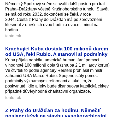
Německý Spolkový sněm schválil další postup pro trať
Praha–Drážďany včetně Krušnohorského tunelu. Stavět
se má od roku 2032, dokončení se čeká v roce
2044. Cesta z Prahy do Drážďan má po zprovoznění
klesnout z dnešních dvou hodin a dvaceti minut na
hodinu.
tento rok
Krachující Kuba dostala 100 milionů darem
od USA, řekl Rubio. A stanovil si podmínky
Kuba přijala nabídku americké humanitární pomoci
v hodnotě 100 milionů dolarů (zhruba 2,1 miliardy korun).
Ve čtvrtek to podle agentury Reuters prohlásil ministr
zahraničí USA Marco Rubio. Spojené státy pomoc
podmínily významnými reformami a také tím, že
poskytnuté jídlo a léky bude distribuovat katolická církev,
případně důvěryhodná charitativní organizace.
tento rok
Z Prahy do Drážďan za hodinu. Němečtí
poslanci kývli na stavbu vysokorychlostní