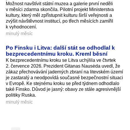
Možnost navštívit státní muzea a galerie první neděli
v měsíci zdarma skončila. Pilotní projekt Ministerstva
kultury, který měl zpřístupnit kulturu širší veřejnosti a
zvýšit návštěvnost institucí, po třech měsících zamířil
k vyhodnocení.
minulý měsíc
Po Finsku i Litva: další stát se odhodlal k
bezprecedentnímu kroku. Kreml běsní
K bezprecedentnímu kroku se Litva uchýlila ve čtvrtek
2. července 2026. Prezident Gitanas Nausėda uvedl, že
zákaz přechovávání jaderných zbraní na litevském území
je zastaralý a neodpovídá současné bezpečnostní situaci
v Evropě. Ke stejnému kroku se před týdnem odhodlalo
také Finsko. Důvod je jasný: obavy ze stále agresivnější
politiky Ruska.
minulý měsíc