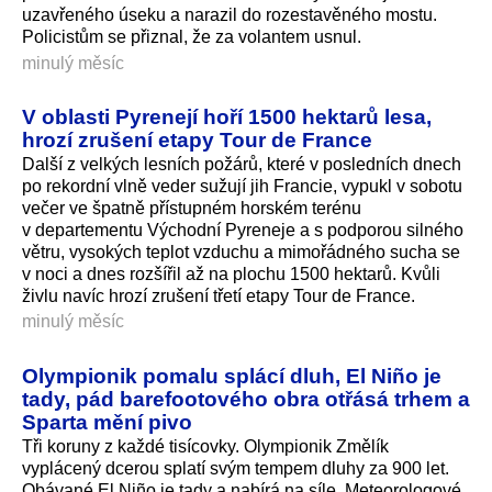
uzavřeného úseku a narazil do rozestavěného mostu.
Policistům se přiznal, že za volantem usnul.
minulý měsíc
V oblasti Pyrenejí hoří 1500 hektarů lesa,
hrozí zrušení etapy Tour de France
Další z velkých lesních požárů, které v posledních dnech
po rekordní vlně veder sužují jih Francie, vypukl v sobotu
večer ve špatně přístupném horském terénu
v departementu Východní Pyreneje a s podporou silného
větru, vysokých teplot vzduchu a mimořádného sucha se
v noci a dnes rozšířil až na plochu 1500 hektarů. Kvůli
živlu navíc hrozí zrušení třetí etapy Tour de France.
minulý měsíc
Olympionik pomalu splácí dluh, El Niño je
tady, pád barefootového obra otřásá trhem a
Sparta mění pivo
Tři koruny z každé tisícovky. Olympionik Změlík
vyplácený dcerou splatí svým tempem dluhy za 900 let.
Obávané El Niño je tady a nabírá na síle. Meteorologové