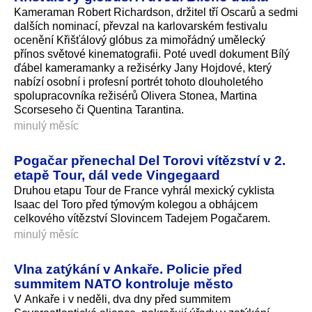
Kameraman Robert Richardson, držitel tří Oscarů a sedmi
dalších nominací, převzal na karlovarském festivalu
ocenění Křišťálový glóbus za mimořádný umělecký
přínos světové kinematografii. Poté uvedl dokument Bílý
ďábel kameramanky a režisérky Jany Hojdové, který
nabízí osobní i profesní portrét tohoto dlouholetého
spolupracovníka režisérů Olivera Stonea, Martina
Scorseseho či Quentina Tarantina.
minulý měsíc
Pogačar přenechal Del Torovi vítězství v 2.
etapě Tour, dál vede Vingegaard
Druhou etapu Tour de France vyhrál mexický cyklista
Isaac del Toro před týmovým kolegou a obhájcem
celkového vítězství Slovincem Tadejem Pogačarem.
minulý měsíc
Vlna zatýkání v Ankaře. Policie před
summitem NATO kontroluje město
V Ankaře i v neděli, dva dny před summitem