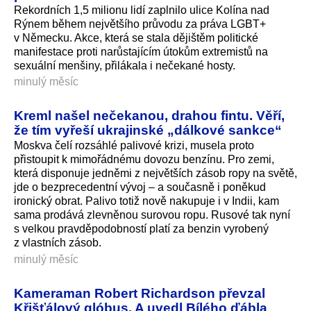
Rekordních 1,5 milionu lidí zaplnilo ulice Kolína nad
Rýnem během největšího průvodu za práva LGBT+
v Německu. Akce, která se stala dějištěm politické
manifestace proti narůstajícím útokům extremistů na
sexuální menšiny, přilákala i nečekané hosty.
minulý měsíc
Kreml našel nečekanou, drahou fintu. Věří,
že tím vyřeší ukrajinské „dálkové sankce“
Moskva čelí rozsáhlé palivové krizi, musela proto
přistoupit k mimořádnému dovozu benzínu. Pro zemi,
která disponuje jedněmi z největších zásob ropy na světě,
jde o bezprecedentní vývoj – a současně i poněkud
ironický obrat. Palivo totiž nově nakupuje i v Indii, kam
sama prodává zlevněnou surovou ropu. Rusové tak nyní
s velkou pravděpodobností platí za benzin vyrobený
z vlastních zásob.
minulý měsíc
Kameraman Robert Richardson převzal
Křišťálový glóbus. A uvedl Bílého ďábla