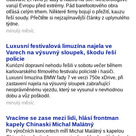
varují Evropu před extrémy. Pád barefootového obra
otřásá celým trhem. Některé firmy bojují o přežití, kauzu
řeší soudy. Přečtěte si nejzajímavější články z uplynulého
týdne.
minulý měsíc
Luxusní festivalová limuzína najela ve
Varech na výsuvný sloupek, škodu řeší
policie
Kuriózní dopravní nehodu řešili v sobotu večer během
karlovarského filmového festivalu policisté i hasiči.
Luxusní limuzína BMW řady 7 ve verzi 750e xDrive, při
zastavení najela na výsuvný sloupek zabraňující
neoprávněnému vjezdu, který se vysunul v nevhodnou
dobu a vůz poškodil.
minulý měsíc
Vracíme se zase mezi lidi, hlásí frontman
kapely Chinaski Michal Malátný
Po výročních koncertech míří Michal Malátný s kapelou