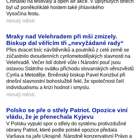
Chinaski na festivaly a open air akce. V uplynulých dnech
byl už poněkolikáté hostem také jihlavského
Vysočina festu.
minulý měsíc
Mraky nad Velehradem při mši zmizely.
Biskup dal věřícím tři „nevyžádané rady“
Přes dvacet tisíc návštěvníků a poutníků z celé země se
zúčastnilo dvoudenních cyrilometodějských slavností na
Velehradě. Večer lidí dobré vůle i Národní pouť jsou
oslavou Státního svátku příchodu slovanských věrozvěstů
Cyrila a Metoděje. Brněnský biskup Pavel Konzbul při
dnešní slavnostní bohoslužbě řekl, že společnost čelí
individualismu a krizi hodnot i smyslu.
minulý měsíc
Polsko se pře o střely Patriot. Opozice viní
vládu, že je přenechala Kyjevu
V Polsku vypukl spor o střely do systému protivzdušné
obrany Patriot, které podle polské opozice předala
Varšava na jaře Ukrajině. Národně konzervativní Právo a