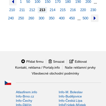
1
50
100
150
170
180
190
200
…
210
211
212
213
214
215
216
220
230
240
250
260
300
350
400
450
500
…
Přidat firmu
Smazat
Editovat
Kontakt, reklama / Portaly.info
Naše reklamní prvky
Všeobecné obchodní podmínky
Atlasfirem.info
Info-M. Boleslav
Info-Brno.cz
Info-Budějovice
Info-Čechy
Info-Česká Lípa
Info-Děčín
InfoFrýdek-Místek