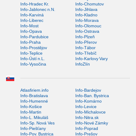
Info-Hradec Kr.
Info-Chomutov
Info-Jablonec n.N.
Info-Jihlava
Info-Karviná
Info-Kladno
Info-Liberec
Info-Morava
Info-Most
Info-Olomouc
Info-Opava
Info-Ostrava
Info-Pardubice
Info-Plzeň
Info-Praha
Info-Přerov
Info-Prostějov
Info-Tábor
Info-Teplice
Info-Třebíč
Info-Ústí n.L.
Info-Karlovy Vary
Info-Vysočina
InfoZlín
Atlasfiriem.info
Info-Bardejov
Info-Bratislava
Info-Ban. Bystrica
Info-Humenné
Info-Komárno
Info-Košice
Info-Levice
Info-Martin
Info-Michalovce
Info-L. Mikuláš
Info-Nitra.sk
Info-Sp. Nová Ves
Info-Nové Zámky
Info-Piešťany
Info-Poprad
Info-Pov. Bystrica
Info-Prešov