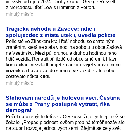
vítězství od října 2024. Druhý skončil George Russell
z Mercedesu, třetí Lewis Hamilton z Ferrari.
minulý měsíc
Tragická nehoda u Zašové: řidič i
spolujezdec z místa utekli, uvedla policie
Policisté ve Zlínském kraji řeší nehodu se smrtelným
zraněním, která se stala v noci na sobotu u obce Zašová
na Vsetínsku. Mezi půl druhou a druhou hodinou ráno
řidič vozidla Renault při jízdě od obce směrem k hlavní
komunikaci nezvládl projet zatáčkou, vyjel vpravo mimo
vozovku a havaroval do stromu. Ve vozidle v tu dobu
cestovalo několik lidí.
minulý měsíc
Stěhování národů je hotovou věcí. Čeština
se může z Prahy postupně vytratit, říká
demograf
Počet narozených dětí se v Česku snižuje rychleji, než se
čekalo. „Propad plodnosti ovšem probíhá téměř nezávisle
na stupni rozvoje jednotlivých zemí. Zřejmě se celý svět