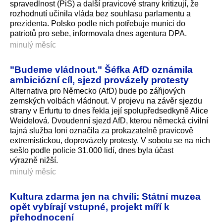
spravedlnost (PiS) a další pravicové strany kritizují, že
rozhodnutí učinila vláda bez souhlasu parlamentu a
prezidenta. Polsko podle nich potřebuje munici do
patriotů pro sebe, informovala dnes agentura DPA.
minulý měsíc
"Budeme vládnout." Šéfka AfD oznámila
ambiciózní cíl, sjezd provázely protesty
Alternativa pro Německo (AfD) bude po zářijových
zemských volbách vládnout. V projevu na závěr sjezdu
strany v Erfurtu to dnes řekla její spolupředsedkyně Alice
Weidelová. Dvoudenní sjezd AfD, kterou německá civilní
tajná služba loni označila za prokazatelně pravicově
extremistickou, doprovázely protesty. V sobotu se na nich
sešlo podle policie 31.000 lidí, dnes byla účast
výrazně nižší.
minulý měsíc
Kultura zdarma jen na chvíli: Státní muzea
opět vybírají vstupné, projekt míří k
přehodnocení