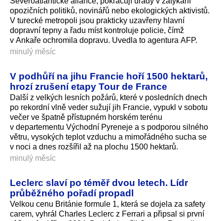
Severoatlantické aliance, pokračují úřady v zatýkání
opozičních politiků, novinářů nebo ekologických aktivistů.
V turecké metropoli jsou prakticky uzavřeny hlavní
dopravní tepny a řadu míst kontroluje policie, čímž
v Ankaře ochromila dopravu. Uvedla to agentura AFP.
minulý měsíc
V podhůří na jihu Francie hoří 1500 hektarů,
hrozí zrušení etapy Tour de France
Další z velkých lesních požárů, které v posledních dnech
po rekordní vlně veder sužují jih Francie, vypukl v sobotu
večer ve špatně přístupném horském terénu
v departementu Východní Pyreneje a s podporou silného
větru, vysokých teplot vzduchu a mimořádného sucha se
v noci a dnes rozšířil až na plochu 1500 hektarů.
minulý měsíc
Leclerc slaví po téměř dvou letech. Lídr
průběžného pořadí propadl
Velkou cenu Británie formule 1, která se dojela za safety
carem, vyhrál Charles Leclerc z Ferrari a připsal si první