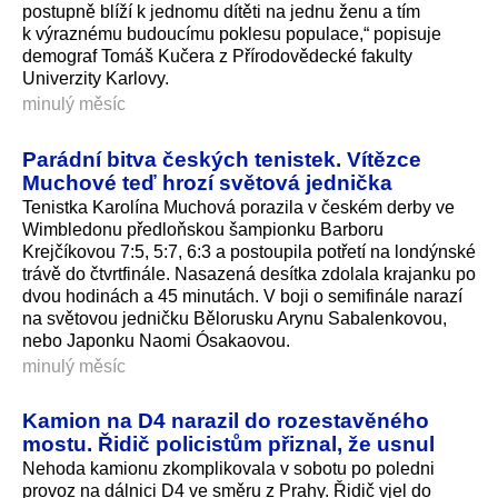
postupně blíží k jednomu dítěti na jednu ženu a tím
k výraznému budoucímu poklesu populace,“ popisuje
demograf Tomáš Kučera z Přírodovědecké fakulty
Univerzity Karlovy.
minulý měsíc
Parádní bitva českých tenistek. Vítězce
Muchové teď hrozí světová jednička
Tenistka Karolína Muchová porazila v českém derby ve
Wimbledonu předloňskou šampionku Barboru
Krejčíkovou 7:5, 5:7, 6:3 a postoupila potřetí na londýnské
trávě do čtvrtfinále. Nasazená desítka zdolala krajanku po
dvou hodinách a 45 minutách. V boji o semifinále narazí
na světovou jedničku Bělorusku Arynu Sabalenkovou,
nebo Japonku Naomi Ósakaovou.
minulý měsíc
Kamion na D4 narazil do rozestavěného
mostu. Řidič policistům přiznal, že usnul
Nehoda kamionu zkomplikovala v sobotu po poledni
provoz na dálnici D4 ve směru z Prahy. Řidič vjel do