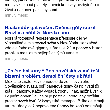
mohly vzniknout planety, chemické prvky nezbytné pro
život a nakonec pak i my sami.
minulý měsíc
Haalandův galavečer: Dvěma góly srazil
Brazílii a přiblížil Norsko snu
Norská fotbalová reprezentace přepisuje dějiny.
V osmifinále mistrovství světa v New Yorku senzačně
zdolala fotbalové giganty z Brazílie 2:1 a poprvé v historii
pronikla mezi osm nejlepších týmů turnaje.
minulý měsíc
„Zničte balkony.“ Postsovětská země řeší
bizarní problém, demoliční čety už řádí
Možná to znáte: když přijedete do zemí bývalého
Sovětského svazu, obří panelové domy často hyzdí (či
krášlí) balkony. Každý vypadá trochu jinak, možná vznikl
i v jiném období, a lidé si je postavili proto, aby rozšířili
prostor svých bytů. V kyrgyzské metropoli Biškek ale mají
utrum, úřady totiž nepovolené úpravy balkonů odstraňují.