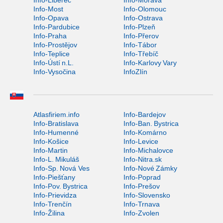
Info-Most
Info-Olomouc
Info-Opava
Info-Ostrava
Info-Pardubice
Info-Plzeň
Info-Praha
Info-Přerov
Info-Prostějov
Info-Tábor
Info-Teplice
Info-Třebíč
Info-Ústí n.L.
Info-Karlovy Vary
Info-Vysočina
InfoZlín
Atlasfiriem.info
Info-Bardejov
Info-Bratislava
Info-Ban. Bystrica
Info-Humenné
Info-Komárno
Info-Košice
Info-Levice
Info-Martin
Info-Michalovce
Info-L. Mikuláš
Info-Nitra.sk
Info-Sp. Nová Ves
Info-Nové Zámky
Info-Piešťany
Info-Poprad
Info-Pov. Bystrica
Info-Prešov
Info-Prievidza
Info-Slovensko
Info-Trenčín
Info-Trnava
Info-Žilina
Info-Zvolen