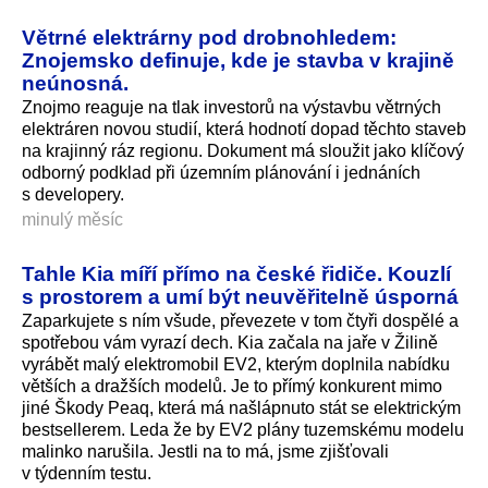
Větrné elektrárny pod drobnohledem:
Znojemsko definuje, kde je stavba v krajině
neúnosná.
Znojmo reaguje na tlak investorů na výstavbu větrných
elektráren novou studií, která hodnotí dopad těchto staveb
na krajinný ráz regionu. Dokument má sloužit jako klíčový
odborný podklad při územním plánování i jednáních
s developery.
minulý měsíc
Tahle Kia míří přímo na české řidiče. Kouzlí
s prostorem a umí být neuvěřitelně úsporná
Zaparkujete s ním všude, převezete v tom čtyři dospělé a
spotřebou vám vyrazí dech. Kia začala na jaře v Žilině
vyrábět malý elektromobil EV2, kterým doplnila nabídku
větších a dražších modelů. Je to přímý konkurent mimo
jiné Škody Peaq, která má našlápnuto stát se elektrickým
bestsellerem. Leda že by EV2 plány tuzemskému modelu
malinko narušila. Jestli na to má, jsme zjišťovali
v týdenním testu.