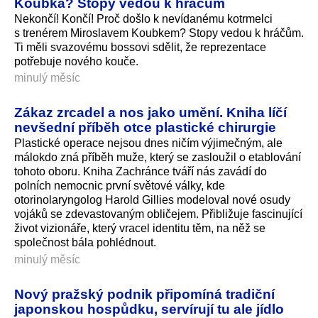
Koubka? Stopy vedou k hráčům
Nekončí! Končí! Proč došlo k nevídanému kotrmelci
s trenérem Miroslavem Koubkem? Stopy vedou k hráčům.
Ti měli svazovému bossovi sdělit, že reprezentace
potřebuje nového kouče.
minulý měsíc
Zákaz zrcadel a nos jako umění. Kniha líčí
nevšední příběh otce plastické chirurgie
Plastické operace nejsou dnes ničím výjimečným, ale
málokdo zná příběh muže, který se zasloužil o etablování
tohoto oboru. Kniha Zachránce tváří nás zavádí do
polních nemocnic první světové války, kde
otorinolaryngolog Harold Gillies modeloval nové osudy
vojáků se zdevastovaným obličejem. Přibližuje fascinující
život vizionáře, který vracel identitu těm, na něž se
společnost bála pohlédnout.
minulý měsíc
Nový pražský podnik připomíná tradiční
japonskou hospůdku, servírují tu ale jídlo