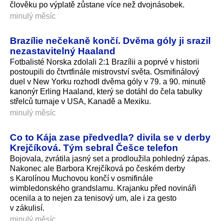
člověku po výplatě zůstane více než dvojnásobek.
minulý měsíc
Brazílie nečekaně končí. Dvěma góly ji srazil
nezastavitelný Haaland
Fotbalisté Norska zdolali 2:1 Brazílii a poprvé v historii
postoupili do čtvrtfinále mistrovství světa. Osmifinálový
duel v New Yorku rozhodl dvěma góly v 79. a 90. minutě
kanonýr Erling Haaland, který se dotáhl do čela tabulky
střelců turnaje v USA, Kanadě a Mexiku.
minulý měsíc
Co to Kája zase předvedla? divila se v derby
Krejčíková. Tým sebral Češce telefon
Bojovala, zvrátila jasný set a prodloužila pohledný zápas.
Nakonec ale Barbora Krejčíková po českém derby
s Karolínou Muchovou končí v osmifinále
wimbledonského grandslamu. Krajanku před novináři
ocenila a to nejen za tenisový um, ale i za gesto
v zákulisí.
minulý měsíc