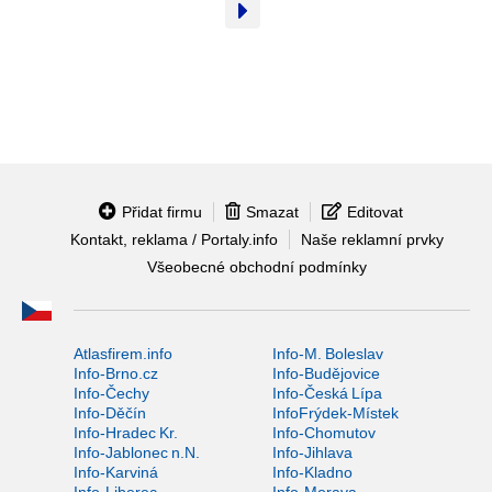
Přidat firmu
Smazat
Editovat
Kontakt, reklama / Portaly.info
Naše reklamní prvky
Všeobecné obchodní podmínky
Atlasfirem.info
Info-M. Boleslav
Info-Brno.cz
Info-Budějovice
Info-Čechy
Info-Česká Lípa
Info-Děčín
InfoFrýdek-Místek
Info-Hradec Kr.
Info-Chomutov
Info-Jablonec n.N.
Info-Jihlava
Info-Karviná
Info-Kladno
Info-Liberec
Info-Morava