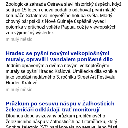
Zoologická zahrada Ostrava slaví historický úspěch, když
se jí po 15 letech chovu podařilo odchovat první mládě
korunáče Sclaterova, největšího holuba světa. Mladý
chovný pár ptáků z Nové Guineje úspěšně vyvedl
potomka v průchozí voliéře Papua, což je v evropských
zoo výjimečný výsledek.
minulý měsíc
Hradec se pyšní novými velkoplošnými
muraly, opravili i vandalem poničené dílo
Jedním opraveným a dvěma novými velkoplošnými
muraly se pyšní Hradec Králové. Umělecká díla vznikla
jako součást nedávného 3. ročníku Street Art Festivalu
Hradec Králové.
minulý měsíc
Průzkum po sesuvu náspu v Žalhosticích
železničáři odkládají, trať monitorují
Dlouhou dobu avizovaný průzkum problémového
železničního náspu v Žalhosticích na Litoměřicku, který
Správa železnic (SŽ) naplánovala po sesuvu jeho části