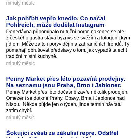
minulý měsíc
Jak pohřbít vepřo knedlo. Co načal
Pohlreich, může dodělat Instagram
Donedávna připomínalo nutriční horor, nakonec se ale
z českého gastra stává byznys se svěžím a fotogenickým
jídlem. Může za to i poryv dějin a zahraničních trendů. Ty
pomáhají obrušovat představy o tom, jak vypadá ta echt
tradiční místní kuchyně.
minulý měsíc
Penny Market přes léto pozavírá prodejny.
Na seznamu jsou Praha, Brno i Jablonec
Penny Market přes léto dočasně zavře několik prodejen.
Omezení se dotkne Prahy, Opavy, Brna i Jablonce nad
Nisou. Někde půjde jen o týden, jinde termín návratu
zatím chybí.
minulý měsíc
Šokující zvěsti ze zákulisí repre. Odstřel