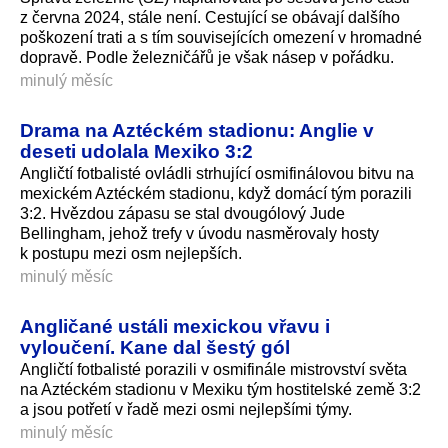
z června 2024, stále není. Cestující se obávají dalšího
poškození trati a s tím souvisejících omezení v hromadné
dopravě. Podle železničářů je však násep v pořádku.
minulý měsíc
Drama na Aztéckém stadionu: Anglie v
deseti udolala Mexiko 3:2
Angličtí fotbalisté ovládli strhující osmifinálovou bitvu na
mexickém Aztéckém stadionu, když domácí tým porazili
3:2. Hvězdou zápasu se stal dvougólový Jude
Bellingham, jehož trefy v úvodu nasměrovaly hosty
k postupu mezi osm nejlepších.
minulý měsíc
Angličané ustáli mexickou vřavu i
vyloučení. Kane dal šestý gól
Angličtí fotbalisté porazili v osmifinále mistrovství světa
na Aztéckém stadionu v Mexiku tým hostitelské země 3:2
a jsou potřetí v řadě mezi osmi nejlepšími týmy.
minulý měsíc