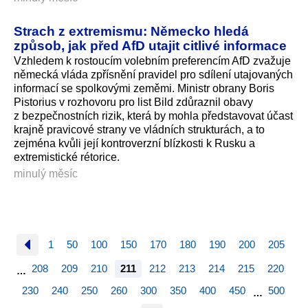
Strach z extremismu: Německo hledá
způsob, jak před AfD utajit citlivé informace
Vzhledem k rostoucím volebním preferencím AfD zvažuje
německá vláda zpřísnění pravidel pro sdílení utajovaných
informací se spolkovými zeměmi. Ministr obrany Boris
Pistorius v rozhovoru pro list Bild zdůraznil obavy
z bezpečnostních rizik, která by mohla představovat účast
krajně pravicové strany ve vládních strukturách, a to
zejména kvůli její kontroverzní blízkosti k Rusku a
extremistické rétorice.
minulý měsíc
1
50
100
150
170
180
190
200
205
208
209
210
211
212
213
214
215
220
…
230
240
250
260
300
350
400
450
500
…