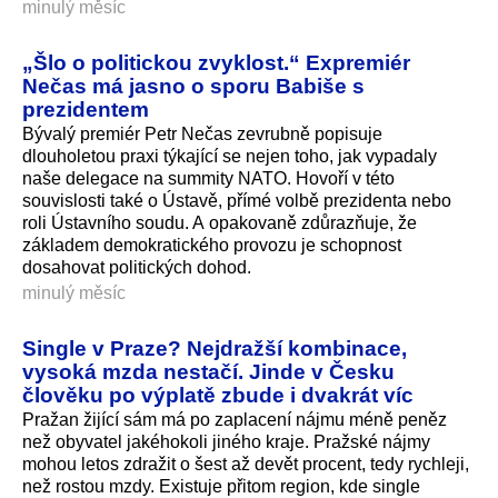
minulý měsíc
„Šlo o politickou zvyklost.“ Expremiér
Nečas má jasno o sporu Babiše s
prezidentem
Bývalý premiér Petr Nečas zevrubně popisuje
dlouholetou praxi týkající se nejen toho, jak vypadaly
naše delegace na summity NATO. Hovoří v této
souvislosti také o Ústavě, přímé volbě prezidenta nebo
roli Ústavního soudu. A opakovaně zdůrazňuje, že
základem demokratického provozu je schopnost
dosahovat politických dohod.
minulý měsíc
Single v Praze? Nejdražší kombinace,
vysoká mzda nestačí. Jinde v Česku
člověku po výplatě zbude i dvakrát víc
Pražan žijící sám má po zaplacení nájmu méně peněz
než obyvatel jakéhokoli jiného kraje. Pražské nájmy
mohou letos zdražit o šest až devět procent, tedy rychleji,
než rostou mzdy. Existuje přitom region, kde single