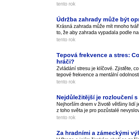
tento rok
Údržba zahrady může být op
Krásná zahrada může mít mnoho tváří 
to, že aby zahrada vypadala podle na
tento rok
Tepová frekvence a stres: Co
hráči?
Zvládání stresu je klíčové. Zjistěte, c
tepové frekvence a mentální odolnosti
tento rok
Nejdůležitější je rozloučení
Nejhorším dnem v životě většiny lidí 
z toho světa je pro pozůstalé nevyslo
tento rok
Za hradními a zámeckými výl