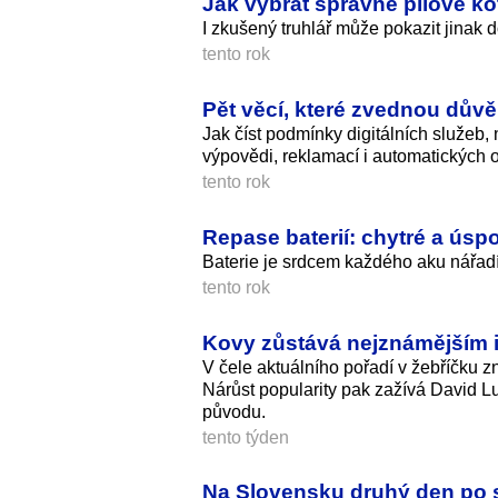
Jak vybrat správné pilové k
I zkušený truhlář může pokazit jinak 
tento rok
Pět věcí, které zvednou důvěr
Jak číst podmínky digitálních služeb,
výpovědi, reklamací i automatických
tento rok
Repase baterií: chytré a úspo
Baterie je srdcem každého aku nářadí
tento rok
Kovy zůstává nejznámějším i
V čele aktuálního pořadí v žebříčku 
Nárůst popularity pak zažívá David Lu
původu.
tento týden
Na Slovensku druhý den po so