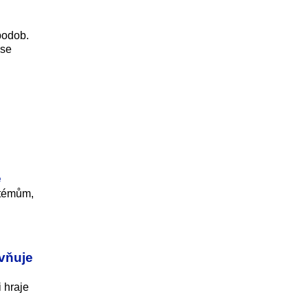
podob.
 se
e
stémům,
ivňuje
 hraje