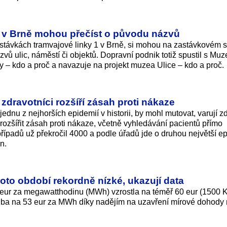
 1 v Brně mohou přečíst o původu názvů
zastávkách tramvajové linky 1 v Brně, si mohou na zastávkovém 
zvů ulic, náměstí či objektů. Dopravní podnik totiž spustil s Mu
 – kdo a proč a navazuje na projekt muzea Ulice – kdo a proč.
zdravotníci rozšíří zásah proti nákaze
ednu z nejhorších epidemií v historii, by mohl mutovat, varují zd
ě rozšířit zásah proti nákaze, včetně vyhledávání pacientů přímo
ípadů už překročil 4000 a podle úřadů jde o druhou největší e
n.
oto období rekordně nízké, ukazují data
 eur za megawatthodinu (MWh) vzrostla na téměř 60 eur (1500 K
uba na 53 eur za MWh díky nadějím na uzavření mírové dohody