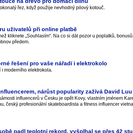
otouče na dřevo pro domácí dílnu
dokonalý řez, když použije nevhodný pilový kotouč.
u uživatelů při online platbě
 než kliknete „Souhlasím“. Na co si dát pozor u poplatků, bonusů
 obnov předem.
rné řešení pro vaše nářadí i elektrokolo
 i moderního elektrokola.
nfluencerem, nárůst popularity zažívá David Luu
známosti influencerů v Česku je opět Kovy, vlastním jménem Kar
u, český profesionální skateboardista a fitness influencer viet
bě padl teplotní rekord, vyšplhal se přes 42 st