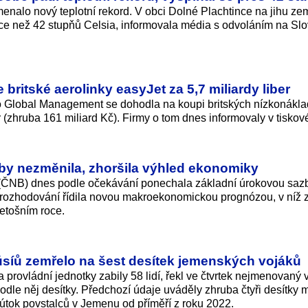
nalo nový teplotní rekord. V obci Dolné Plachtince na jihu z
ce než 42 stupňů Celsia, informovala média s odvoláním na Sl
 britské aerolinky easyJet za 5,7 miliardy liber
lo Global Management se dohodla na koupi britských nízkonákl
r (zhruba 161 miliard Kč). Firmy o tom dnes informovaly v tiskov
by nezměnila, zhoršila výhled ekonomiky
(ČNB) dnes podle očekávání ponechala základní úrokovou saz
i rozhodování řídila novou makroekonomickou prognózou, v níž z
etošním roce.
úsíů zemřelo na šest desítek jemenských vojáků
provládní jednotky zabily 58 lidí, řekl ve čtvrtek nejmenovaný 
dle něj desítky. Předchozí údaje uváděly zhruba čtyři desítky m
 útok povstalců v Jemenu od příměří z roku 2022.