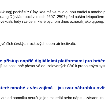
hi-kung) pochází z Číny, kde má velmi dlouhou tradici a mnoho 
 (Huang Di) vládnoucí v letech 2697–2597 před naším letopočtem
věkosti, tedy i cvičení, které bychom dnes označili jako qigong.
ejvětších českých rockových open-air festivalů.
e přístup napříč digitálními platformami pro hráč
ívají, se postupně přesouvá od izolovaných účtů k propojeným sy
teré mnohé z vás zajímá – jak tvar náhrobku ovl
 vzhled pomníku neurčuje jen materiál nebo nápis – zásadní roli