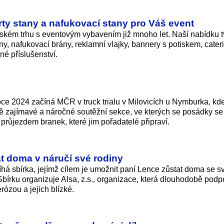
ty stany a nafukovací stany pro Váš event
kém trhu s eventovým vybavením již mnoho let. Naší nabídku t
ny, nafukovací brány, reklamní vlajky, bannery s potiskem, cate
iné příslušenství.
roce 2024 začíná MČR v truck trialu v Milovicích u Nymburka, kd
ě zajímavé a náročné soutěžní sekce, ve kterých se posádky se
průjezdem branek, které jim pořadatelé připraví.
 doma v náručí své rodiny
á sbírka, jejímž cílem je umožnit paní Lence zůstat doma se s
bírku organizuje Alsa, z.s., organizace, která dlouhodobě podp
rózou a jejich blízké.