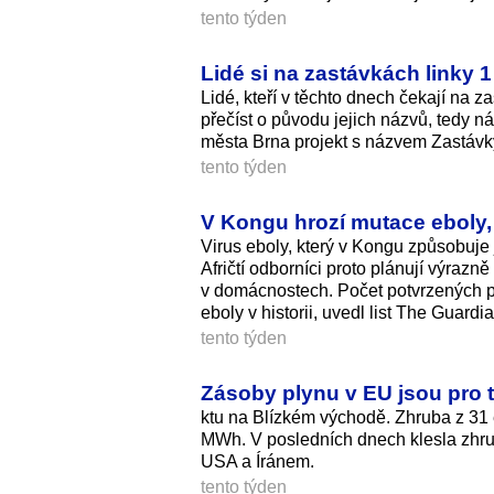
tento týden
Lidé si na zastávkách linky
Lidé, kteří v těchto dnech čekají na 
přečíst o původu jejich názvů, tedy ná
města Brna projekt s názvem Zastávky
tento týden
V Kongu hrozí mutace eboly, 
Virus eboly, který v Kongu způsobuje j
Afričtí odborníci proto plánují výrazn
v domácnostech. Počet potvrzených př
eboly v historii, uvedl list The Guardia
tento týden
Zásoby plynu v EU jsou pro t
ktu na Blízkém východě. Zhruba z 31
MWh. V posledních dnech klesla zhr
USA a Íránem.
tento týden