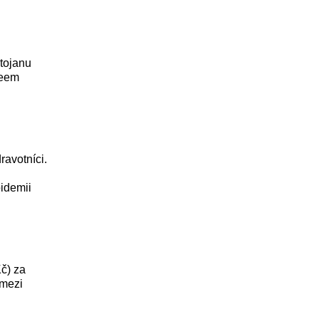
stojanu
zeem
ravotníci.
pidemii
č) za
 mezi