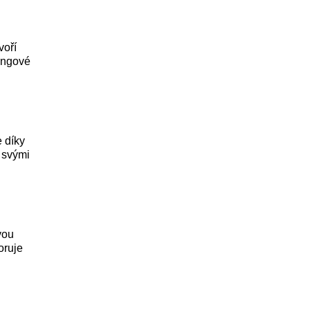
voří
ringové
e díky
 svými
vou
oruje