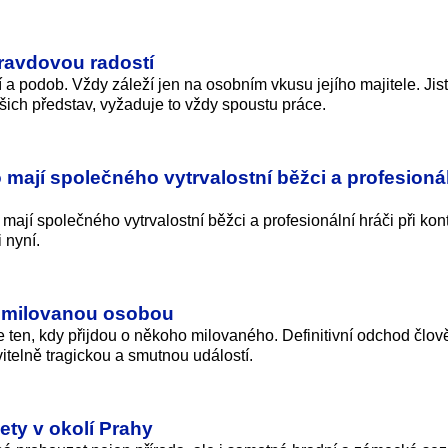
ravdovou radostí
a podob. Vždy záleží jen na osobním vkusu jejího majitele. Jist
šich představ, vyžaduje to vždy spoustu práce.
 mají společného vytrvalostní běžci a profesioná
o mají společného vytrvalostní běžci a profesionální hráči při kon
 nyní.
 s milovanou osobou
je ten, kdy přijdou o někoho milovaného. Definitivní odchod člov
vitelně tragickou a smutnou událostí.
ety v okolí Prahy