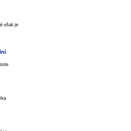
é však je
lní
trole
ěka