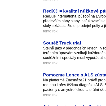
RedX® = kvalitní nůžkové pár
RedX® International působí na Evrops
především párty stany, nafukovací sta
stoly, skládací židle, prodejní pulty a j
tento rok
Soutěž Truck trial
Stejně jako v předchozích letech i v 
terénním úpravám vznikají každoročn
soutěžními speciály musí vypořádat s 
tento rok
Pomozme Lence s ALS zůstat
Na platformě Znesnáze21 právě probíh
rodinou i přes těžkou diagnózu ALS. S
pacienty s amyotrofickou laterální skle
tento rok