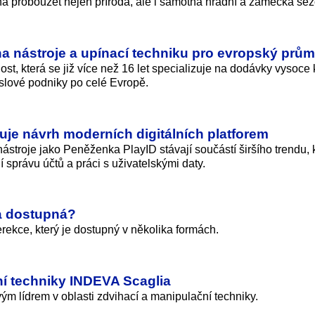
íná probouzet nejen příroda, ale i samotná hradní a zámecká se
a nástroje a upínací techniku pro evropský prům
, která se již více než 16 let specializuje na dodávky vysoce k
yslové podniky po celé Evropě.
uje návrh moderních digitálních platforem
 nástroje jako Peněženka PlayID stávají součástí širšího trendu, 
správu účtů a práci s uživatelský­mi daty.
a dostupná?
rekce, který je dostupný v několika formách.
ní techniky INDEVA Scaglia
m lídrem v oblasti zdvihací a manipulační techniky.