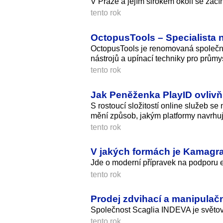
V Praze a jejím širokém okolí se zač
tento rok
OctopusTools – Specialista n
OctopusTools je renomovaná společnost
nástrojů a upínací techniky pro prům
tento rok
Jak Peněženka PlayID ovlivň
S rostoucí složitostí online služeb se
mění způsob, jakým platformy navrhují 
tento rok
V jakých formách je Kamagr
Jde o moderní přípravek na podporu e
tento rok
Prodej zdvihací a manipulač
Společnost Scaglia INDEVA je světový
tento rok