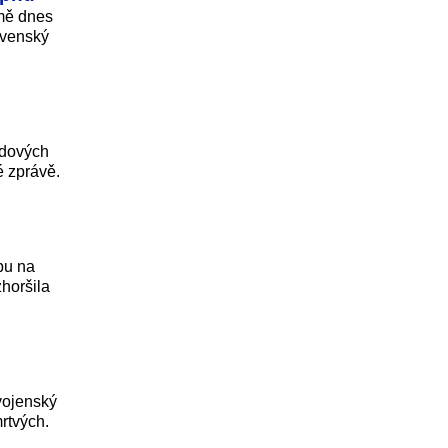
emě dnes
ovenský
adových
é zprávě.
bu na
horšila
vojenský
rtvých.