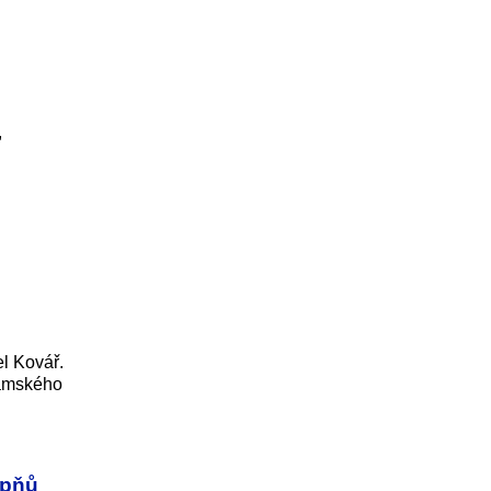
,
el Kovář.
namského
upňů