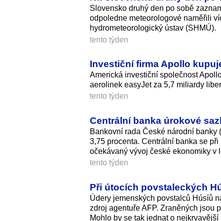
Slovensko druhý den po sobě zazname
odpoledne meteorologové naměřili ví
hydrometeorologický ústav (SHMÚ).
tento týden
Investiční firma Apollo kupuje
Americká investiční společnost Apol
aerolinek easyJet za 5,7 miliardy libe
tento týden
Centrální banka úrokové saz
Bankovní rada České národní banky 
3,75 procenta. Centrální banka se př
očekávaný vývoj české ekonomiky v l
tento týden
Při útocích povstaleckých H
Údery jemenských povstalců Húsíů na 
zdroj agentuře AFP. Zraněných jsou po
Mohlo by se tak jednat o nejkrvavější