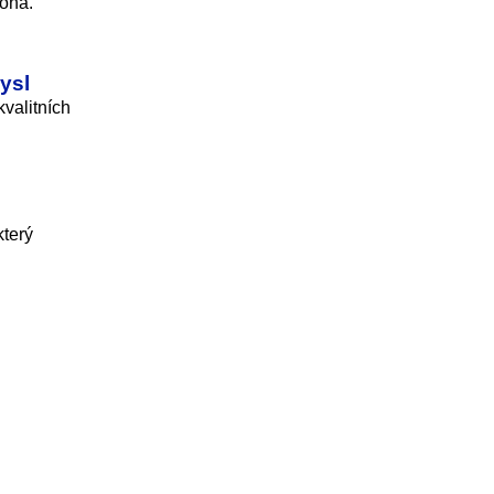
zóna.
ysl
valitních
který