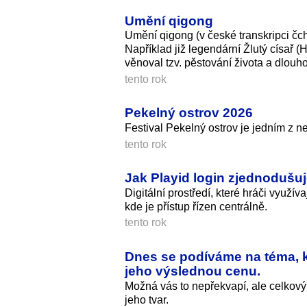
Umění qigong
Umění qigong (v české transkripci čc
Například již legendární Žlutý císař
věnoval tzv. pěstování života a dlouho
tento rok
Pekelný ostrov 2026
Festival Pekelný ostrov je jedním z n
tento rok
Jak Playid login zjednodušuj
Digitální prostředí, které hráči využ
kde je přístup řízen centrálně.
tento rok
Dnes se podíváme na téma, k
jeho výslednou cenu.
Možná vás to nepřekvapí, ale celkový
jeho tvar.